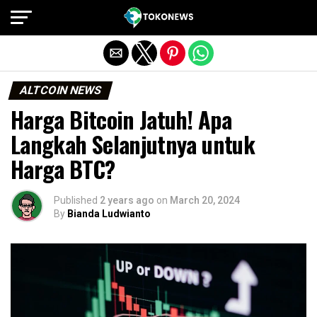
Exit mobile version
ALTCOIN NEWS
Harga Bitcoin Jatuh! Apa
Langkah Selanjutnya untuk
Harga BTC?
Published
2 years ago
on
March 20, 2024
By
Bianda Ludwianto