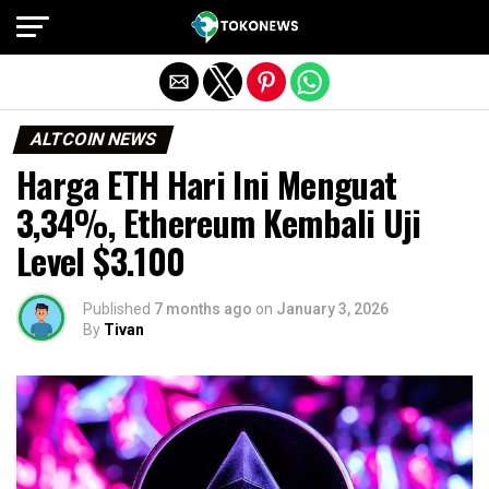
Exit mobile version
ALTCOIN NEWS
Harga ETH Hari Ini Menguat
3,34%, Ethereum Kembali Uji
Level $3.100
Published
7 months ago
on
January 3, 2026
By
Tivan