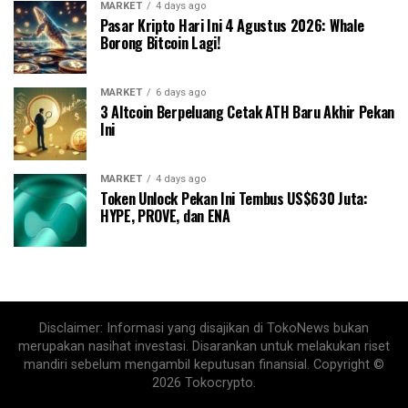
MARKET
4 days ago
Pasar Kripto Hari Ini 4 Agustus 2026: Whale
Borong Bitcoin Lagi!
MARKET
6 days ago
3 Altcoin Berpeluang Cetak ATH Baru Akhir Pekan
Ini
MARKET
4 days ago
Token Unlock Pekan Ini Tembus US$630 Juta:
HYPE, PROVE, dan ENA
Disclaimer: Informasi yang disajikan di TokoNews bukan
merupakan nasihat investasi. Disarankan untuk melakukan riset
mandiri sebelum mengambil keputusan finansial. Copyright ©
2026 Tokocrypto.