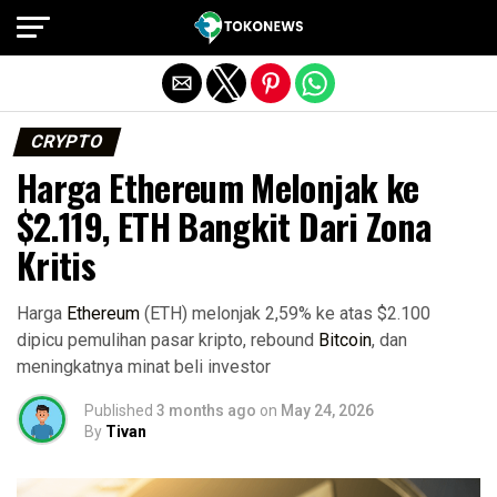
Exit mobile version
CRYPTO
Harga Ethereum Melonjak ke
$2.119, ETH Bangkit Dari Zona
Kritis
Harga
Ethereum
(ETH) melonjak 2,59% ke atas $2.100
dipicu pemulihan pasar kripto, rebound
Bitcoin
, dan
meningkatnya minat beli investor
Published
3 months ago
on
May 24, 2026
By
Tivan