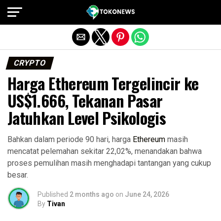
Exit mobile version
CRYPTO
Harga Ethereum Tergelincir ke
US$1.666, Tekanan Pasar
Jatuhkan Level Psikologis
Bahkan dalam periode 90 hari, harga
Ethereum
masih
mencatat pelemahan sekitar 22,02%, menandakan bahwa
proses pemulihan masih menghadapi tantangan yang cukup
besar.
Published
2 months ago
on
June 24, 2026
By
Tivan