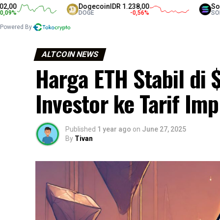
Dogecoin
IDR 1.238,00
Solana
IDR
DOGE
-0,56
%
SOL
Powered By
ALTCOIN NEWS
Harga ETH Stabil di
Investor ke Tarif Im
Published
1 year ago
on
June 27, 2025
By
Tivan