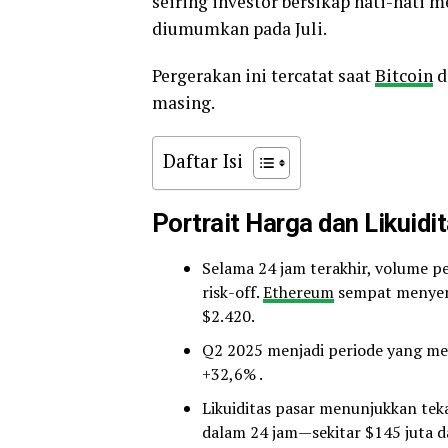
seiring investor bersikap hati-hati
diumumkan pada Juli.
Pergerakan ini tercatat saat
Bitcoin
d
masing.
Daftar Isi
Portrait Harga dan Likuidi
Selama 24 jam terakhir, volume
risk-off.
Ethereum
sempat menyent
$2.420.
Q2 2025 menjadi periode yang m
+32,6% .
Likuiditas pasar menunjukkan tekan
dalam 24 jam—sekitar $145 juta da