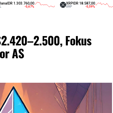
 1.303.760,00
XRP
IDR 18.587,00
-0,67
%
XRP
-0,59
%
 $2.420–2.500, Fokus
por AS