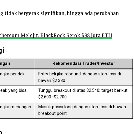
ng tidak bergerak signifikan, hingga ada perubahan
thereum Melejit, BlackRock Serok $98 Juta ETH
gi
angan
Rekomendasi Trader/Investor
jangka pendek
Entry beli jika rebound, dengan stop-loss di
bawah $2.380
reak yang bisa
Tunggu breakout di atas $2.540; target berikut
$2.600–$2.700
jangka menengah
Masuk posisi long dengan stop-loss di bawah
breakout point
h