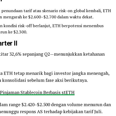
penundaan tarif atau skenario risk-on global kembali, ETH
 mengarah ke $2.600–$2.700 dalam waktu dekat.
 dan kondisi risk-off berlanjut, ETH berpotensi menembus
urun ke $2.300.
ter II
kitar 32,6% sepanjang Q2—menunjukkan ketahanan
a ETH tetap menarik bagi investor jangka menengah,
 konsolidasi sebelum fase aksi berikutnya.
Pinjaman Stablecoin Berbasis stETH
dalam range $2.420–$2.500 dengan volume menurun dan
nunggu respons AS terhadap kebijakan tarif Juli.