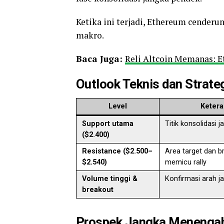
Ketika ini terjadi, Ethereum cenderu
makro.
Baca Juga:
Reli Altcoin Memanas: E
Outlook Teknis dan Strate
Level
Keter
Support utama
Titik konsolidasi 
($2.400)
Resistance ($2.500–
Area target dan b
$2.540)
memicu rally
Volume tinggi &
Konfirmasi arah 
breakout
Prospek Jangka Menenga