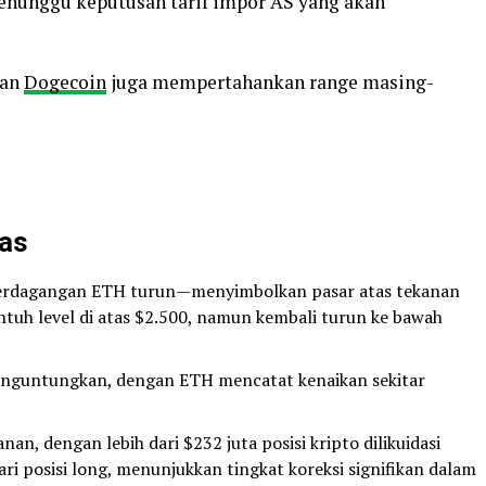
 menunggu keputusan tarif impor AS yang akan
an
Dogecoin
juga mempertahankan range masing-
tas
 perdagangan ETH turun—menyimbolkan pasar atas tekanan
uh level di atas $2.500, namun kembali turun ke bawah
enguntungkan, dengan ETH mencatat kenaikan sekitar
an, dengan lebih dari $232 juta posisi kripto dilikuidasi
ri posisi long, menunjukkan tingkat koreksi signifikan dalam