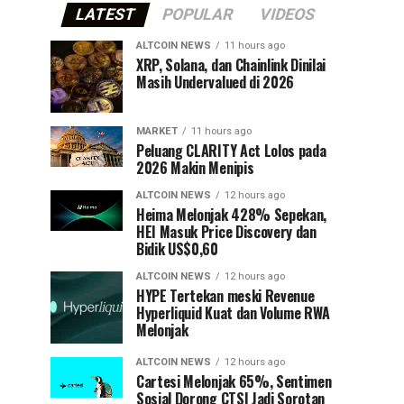
LATEST
POPULAR
VIDEOS
ALTCOIN NEWS
11 hours ago
XRP, Solana, dan Chainlink Dinilai
Masih Undervalued di 2026
MARKET
11 hours ago
Peluang CLARITY Act Lolos pada
2026 Makin Menipis
ALTCOIN NEWS
12 hours ago
Heima Melonjak 428% Sepekan,
HEI Masuk Price Discovery dan
Bidik US$0,60
ALTCOIN NEWS
12 hours ago
HYPE Tertekan meski Revenue
Hyperliquid Kuat dan Volume RWA
Melonjak
ALTCOIN NEWS
12 hours ago
Cartesi Melonjak 65%, Sentimen
Sosial Dorong CTSI Jadi Sorotan