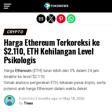
Exit mobile version
CRYPTO
Harga Ethereum Terkoreksi ke
$2.110, ETH Kehilangan Level
Psikologis
Harga
Ethereum
(ETH) turun lebih dari 3% dalam 24 jam
terakhir ke level $2.110.
Simak analisis pergerakan ETH, tekanan pasar kripto, serta
potensi arah harga Ethereum dalam waktu dekat.
Published
3 months ago
on
May 18, 2026
By
Tivan