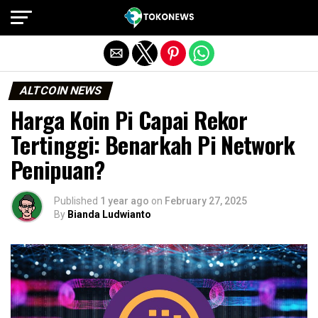
Exit mobile version
ALTCOIN NEWS
Harga Koin Pi Capai Rekor
Tertinggi: Benarkah Pi Network
Penipuan?
Published
1 year ago
on
February 27, 2025
By
Bianda Ludwianto