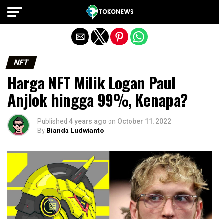
Exit mobile version
NFT
Harga NFT Milik Logan Paul
Anjlok hingga 99%, Kenapa?
Published
4 years ago
on
October 11, 2022
By
Bianda Ludwianto