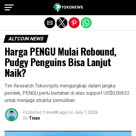
Exit mobile version
ALTCOIN NEWS
Harga PENGU Mulai Rebound,
Pudgy Penguins Bisa Lanjut
Naik?
Tim Research Tokocrypto mengungkap dalam jangka
pendek, PENGU perlu bertahan di atas support US$0,00632
untuk menjaga struktur pemulihan.
Published
1 month ago
on
July 7, 2026
By
Tivan