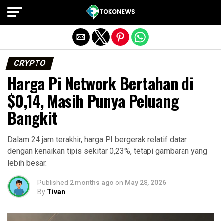
Exit mobile version
CRYPTO
Harga Pi Network Bertahan di
$0,14, Masih Punya Peluang
Bangkit
Dalam 24 jam terakhir, harga PI bergerak relatif datar
dengan kenaikan tipis sekitar 0,23%, tetapi gambaran yang
lebih besar.
Published
2 months ago
on
May 28, 2026
By
Tivan