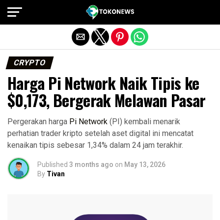
Exit mobile version
CRYPTO
Harga Pi Network Naik Tipis ke
$0,173, Bergerak Melawan Pasar
Pergerakan harga
Pi Network
(PI) kembali menarik
perhatian trader kripto setelah aset digital ini mencatat
kenaikan tipis sebesar 1,34% dalam 24 jam terakhir.
Published
3 months ago
on
May 13, 2026
By
Tivan