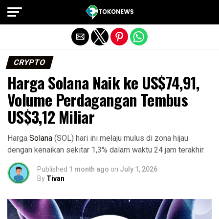
Exit mobile version
CRYPTO
Harga Solana Naik ke US$74,91,
Volume Perdagangan Tembus
US$3,12 Miliar
Harga
Solana
(SOL) hari ini melaju mulus di zona hijau
dengan kenaikan sekitar 1,3% dalam waktu 24 jam terakhir.
Published
1 month ago
on
July 1, 2026
By
Tivan