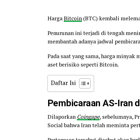
Harga
Bitcoin
(BTC) kembali melemah 
Penurunan ini terjadi di tengah meni
membantah adanya jadwal pembicaraa
Pada saat yang sama, harga minyak 
aset berisiko seperti Bitcoin.
Daftar Isi
Pembicaraan AS-Iran di
Dilaporkan
Coingape
, sebelumnya, P
Social bahwa Iran telah meminta pe
Pertemuan tersebut disebut akan berl