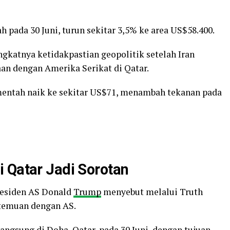
pada 30 Juni, turun sekitar 3,5% ke area US$58.400.
ngkatnya ketidakpastian geopolitik setelah Iran
n dengan Amerika Serikat di Qatar.
mentah naik ke sekitar US$71, menambah tekanan pada
 Qatar Jadi Sorotan
residen AS Donald
Trump
menyebut melalui Truth
rtemuan dengan AS.
angsung di Doha, Qatar, pada 30 Juni, dengan tujuan