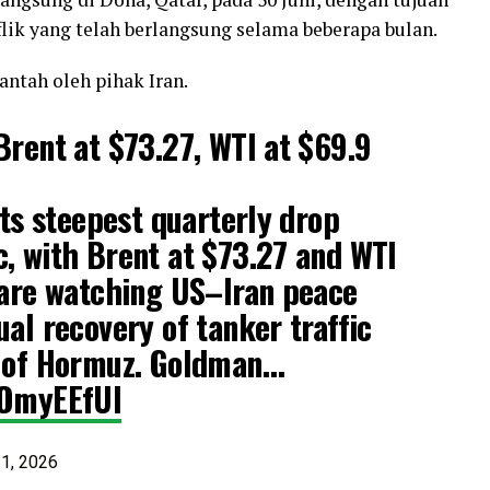
ik yang telah berlangsung selama beberapa bulan.
ntah oleh pihak Iran.
Brent at $73.27, WTI at $69.9
its steepest quarterly drop
, with Brent at $73.27 and WTI
 are watching US–Iran peace
ual recovery of tanker traffic
t of Hormuz. Goldman…
5OmyEEfUI
 1, 2026