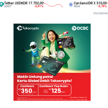
r USDt
IDR 17.702,00
Cardano
IDR 3.510,00
-0,41
%
ADA
-0,74
%
Disclaimer