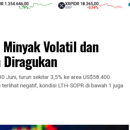
.646,00
XRP
IDR 18.365,00
Tethe
1,79
%
XRP
-0,54
%
USDT
 Minyak Volatil dan
 Diragukan
 Juni, turun sekitar 3,5% ke area US$58.400.
erlihat negatif, kondisi LTH-SOPR di bawah 1 juga