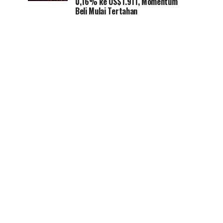
0,16% ke US$1.911, Momentum
Beli Mulai Tertahan