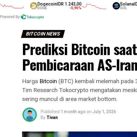
Dogecoin
IDR 1.243,00
Solana
IDR 1.354
DOGE
-0,96
%
SOL
Powered By
BITCOIN NEWS
Prediksi Bitcoin saat
Pembicaraan AS-Iran
Harga
Bitcoin
(BTC) kembali melemah pada 30
Tim Research Tokocrypto mengatakan meski t
sering muncul di area market bottom.
Published
1 month ago
on
July 1, 2026
By
Tivan