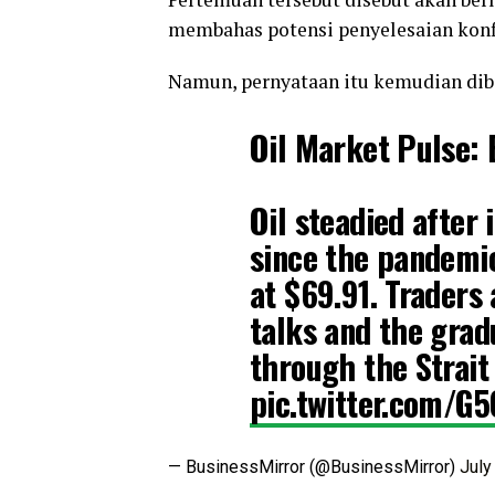
membahas potensi penyelesaian konfl
Namun, pernyataan itu kemudian diba
Oil Market Pulse: 
Oil steadied after 
since the pandemic
at $69.91. Traders
talks and the grad
through the Strai
pic.twitter.com/G
— BusinessMirror (@BusinessMirror)
July