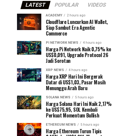
LATEST
POPULAR
VIDEOS
ACADEMY
2 hours ago
Cloudflare Luncurkan AI Wallet,
Siap Sambut Era Agentic
Commerce
PI NETWORK NEWS
4 hours ago
Harga Pi Network Naik 0,75% ke
US$0,091, Upgrade Protocol 26
Jadi Sorotan
XRP NEWS
4 hours ago
Harga XRP Hari Ini Bergerak
Datar di US$1,03, Pasar Masih
Menunggu Arah Baru
SOLANA NEWS
5 hours ago
Harga Solana Hari Ini Naik 2,17%
ke US$75,95, SOL Kembali
Perkuat Momentum Bullish
ETHEREUM NEWS
5 hours ago
Harga Ethereum Turun Tipis