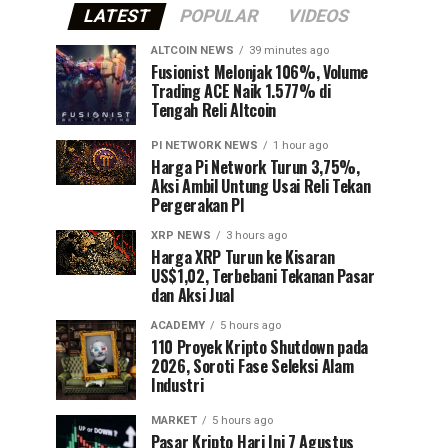
LATEST
POPULAR
VIDEOS
ALTCOIN NEWS
39 minutes ago
Fusionist Melonjak 106%, Volume
Trading ACE Naik 1.577% di
Tengah Reli Altcoin
PI NETWORK NEWS
1 hour ago
Harga Pi Network Turun 3,75%,
Aksi Ambil Untung Usai Reli Tekan
Pergerakan PI
XRP NEWS
3 hours ago
Harga XRP Turun ke Kisaran
US$1,02, Terbebani Tekanan Pasar
dan Aksi Jual
ACADEMY
5 hours ago
110 Proyek Kripto Shutdown pada
2026, Soroti Fase Seleksi Alam
Industri
MARKET
5 hours ago
Pasar Kripto Hari Ini 7 Agustus