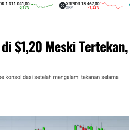
11.041,00
XRP
IDR 18.467,00
Tet
0,17
%
XRP
-1,23
%
USD
di $1,20 Meski Tertekan,
se konsolidasi setelah mengalami tekanan selama