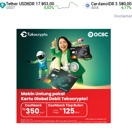
her USDt
IDR 17.853,00
Cardano
IDR 3.580,00
T
0,02
%
ADA
6,17
%
Disclaimer