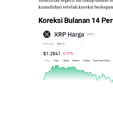
Volatilitas seperti ini cukup umum t
konsolidasi setelah koreksi berkepan
Koreksi Bulanan 14 Per