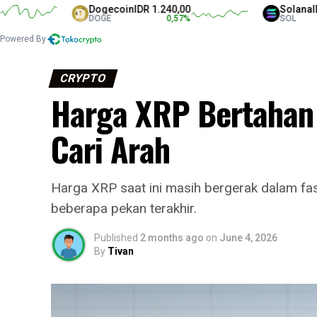
Dogecoin
IDR 1.240,00
Solana
IDR 1.3
DOGE
0,57
%
SOL
Powered By
CRYPTO
Harga XRP Bertahan 
Cari Arah
Harga XRP saat ini masih bergerak dalam fa
beberapa pekan terakhir.
Published
2 months ago
on
June 4, 2026
By
Tivan