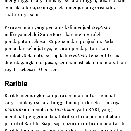
mengunggah karya miliknya secara tunggal, bukan dalam
bentuk koleksi, sehingga lebih menjunjung orisinalitas
suatu karya seni.
Para seniman yang pertama kali menjual
cryptoart
miliknya melalui SuperRare akan memperoleh
pendapatan sebesar 85 persen dari penjualan. Pada
penjualan selanjutnya, besaran pendapatan akan
berubah. Selain itu, setiap kali
cryptoart
tersebut terus
diperdagangkan di pasar, seniman asli akan mendapatkan
royalti sebesar 10 persen.
Rarible
Rarible memungkinkan para seniman untuk menjual
karya miliknya secara tunggal maupun koleksi. Uniknya,
platform
ini memiliki
native token
yaitu RARI, yang
membuat pengguna dapat ikut serta dalam perubahan
protokol Rarible. Siapa saja diizinkan untuk mendaftar di
Rarible tanpa harus menunggu kurasi karya seni dari tim