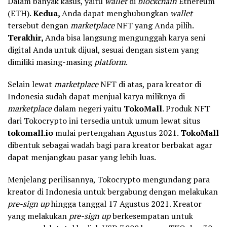
Dalam banyak kasus, yaitu
wallet
di
blockchain
Ethereum
(ETH).
Kedua,
Anda dapat menghubungkan
wallet
tersebut dengan
marketplace
NFT yang Anda pilih.
Terakhir,
Anda bisa langsung mengunggah karya seni
digital Anda untuk dijual, sesuai dengan sistem yang
dimiliki masing-masing
platform
.
Selain lewat
marketplace
NFT di atas, para kreator di
Indonesia sudah dapat menjual karya miliknya di
marketplace
dalam negeri yaitu
TokoMall
. Produk NFT
dari Tokocrypto ini tersedia untuk umum lewat situs
tokomall.io
mulai pertengahan Agustus 2021.
TokoMall
dibentuk sebagai wadah bagi para kreator berbakat agar
dapat menjangkau pasar yang lebih luas.
Menjelang perilisannya, Tokocrypto mengundang para
kreator di Indonesia untuk bergabung dengan melakukan
pre-sign up
hingga tanggal 17 Agustus 2021. Kreator
yang melakukan
pre-sign up
berkesempatan untuk