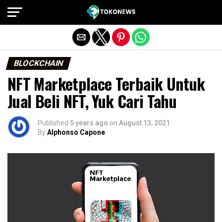
Exit mobile version
BLOCKCHAIN
NFT Marketplace Terbaik Untuk
Jual Beli NFT, Yuk Cari Tahu
Published
5 years ago
on
August 13, 2021
By
Alphonso Capone