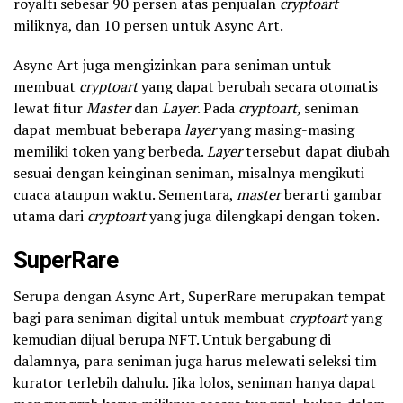
royalti sebesar 90 persen atas penjualan
cryptoart
miliknya, dan 10 persen untuk Async Art.
Async Art juga mengizinkan para seniman untuk
membuat
cryptoart
yang dapat berubah secara otomatis
lewat fitur
Master
dan
Layer
. Pada
cryptoart,
seniman
dapat membuat beberapa
layer
yang masing-masing
memiliki token yang berbeda.
Layer
tersebut dapat diubah
sesuai dengan keinginan seniman, misalnya mengikuti
cuaca ataupun waktu. Sementara,
master
berarti gambar
utama dari
cryptoart
yang juga dilengkapi dengan token.
SuperRare
Serupa dengan Async Art, SuperRare merupakan tempat
bagi para seniman digital untuk membuat
cryptoart
yang
kemudian dijual berupa NFT. Untuk bergabung di
dalamnya, para seniman juga harus melewati seleksi tim
kurator terlebih dahulu. Jika lolos, seniman hanya dapat