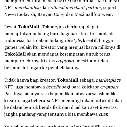
memperoleh total hadiah USD 7.000 berupa TKO dan 30
NFT
merchandise
dari
official merchant partner
, seperti
Nevertoolavish, Banyan Core, dan Maximallfootwear.
Lewat
TokoMall
, Tokocrypto berharap dapat
menciptakan peluang baru bagi para kreator muda di
Indonesia, baik dalam bidang
lifestyle,
kreatif, hingga
games. Selain itu, kreator yang menjual karya miliknya di
TokoMall
akan mendapat kesempatan untuk terus
memperoleh royalti atas
cryptoart
, meskipun telah
berpindah tangan ke pembeli lainnya.
Tidak hanya bagi kreator,
TokoMall
sebagai
marketplace
NFT juga membawa
benefit
bagi para kolektor
cryptoart
.
Pasalnya, adanya rasa kepemilikan atas karya asli milik
kreator, juga beberapa NFT memungkinkan untuk ditukar
ke dalam bentuk benda fisik dan dijadikan aset investasi
jangka panjang yang tentunya bisa membawa
cuan
.
Setelah memahami cara kerja
marketplace
NFT terbaik,