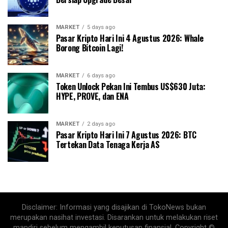
MARKET
5 days ago
Pasar Kripto Hari Ini 4 Agustus 2026: Whale
Borong Bitcoin Lagi!
MARKET
6 days ago
Token Unlock Pekan Ini Tembus US$630 Juta:
HYPE, PROVE, dan ENA
MARKET
2 days ago
Pasar Kripto Hari Ini 7 Agustus 2026: BTC
Tertekan Data Tenaga Kerja AS
Disclaimer: Informasi yang disajikan di TokoNews bukan
merupakan nasihat investasi. Disarankan untuk melakukan riset
mandiri sebelum mengambil keputusan finansial. Copyright ©