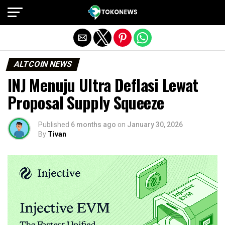
Exit mobile version
ALTCOIN NEWS
INJ Menuju Ultra Deflasi Lewat
Proposal Supply Squeeze
Published
6 months ago
on
January 30, 2026
By
Tivan