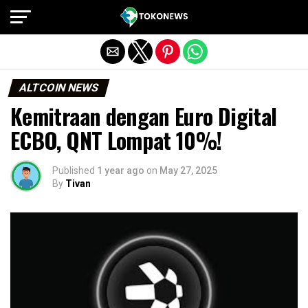
Exit mobile version
ALTCOIN NEWS
Kemitraan dengan Euro Digital
ECBO, QNT Lompat 10%!
Published
1 year ago
on
May 27, 2025
By
Tivan