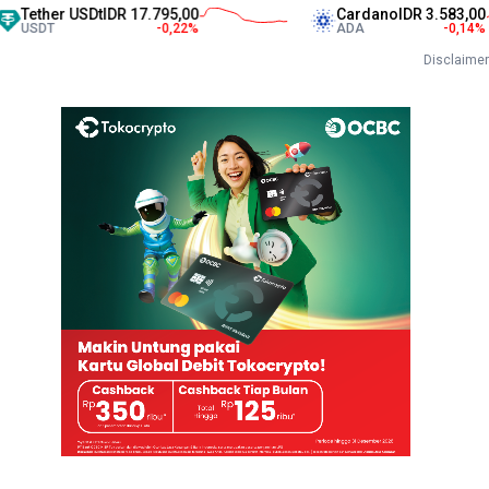
her USDt
IDR 17.795,00
Cardano
IDR 3.583,00
T
-0,22
%
ADA
-0,14
%
Disclaimer