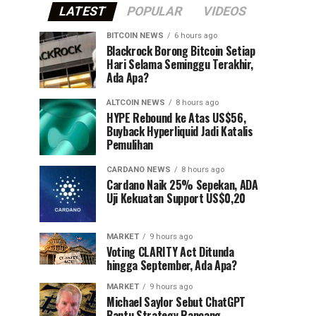
LATEST
POPULAR
VIDEOS
BITCOIN NEWS
6 hours ago
⁠Blackrock Borong Bitcoin Setiap
Hari Selama Seminggu Terakhir,
Ada Apa?
ALTCOIN NEWS
8 hours ago
HYPE Rebound ke Atas US$56,
Buyback Hyperliquid Jadi Katalis
Pemulihan
CARDANO NEWS
8 hours ago
Cardano Naik 25% Sepekan, ADA
Uji Kekuatan Support US$0,20
MARKET
9 hours ago
Voting CLARITY Act Ditunda
hingga September, Ada Apa?
MARKET
9 hours ago
Michael Saylor Sebut ChatGPT
Bantu Strategy Rancang