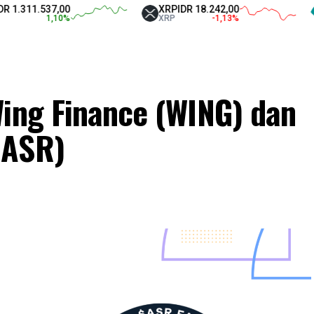
11.537,00
XRP
IDR 18.242,00
Tet
1,10
%
XRP
-1,13
%
USD
Wing Finance (WING) dan
(ASR)