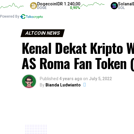
Dogecoin
IDR 1.240,00
Solana
IDR 1.3
DOGE
0,90
%
SOL
Powered By
ALTCOIN NEWS
Kenal Dekat Kripto 
AS Roma Fan Token 
Published
4 years ago
on
July 5, 2022
By
Bianda Ludwianto