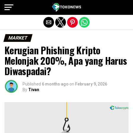
Exit mobile version
MARKET
Kerugian Phishing Kripto
Melonjak 200%, Apa yang Harus
Diwaspadai?
Published
6 months ago
on
February 9, 2026
By
Tivan