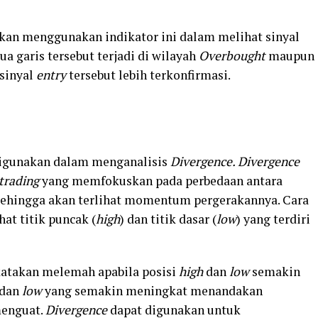
akan menggunakan indikator ini dalam melihat sinyal
ua garis tersebut terjadi di wilayah
Overbought
maupun
sinyal
entry
tersebut lebih terkonfirmasi.
 digunakan dalam menganalisis
Divergence. Divergence
trading
yang memfokuskan pada perbedaan antara
 sehingga akan terlihat momentum pergerakannya. Cara
t titik puncak (
high
) dan titik dasar (
low
) yang terdiri
atakan melemah apabila posisi
high
dan
low
semakin
dan
low
yang semakin meningkat menandakan
enguat.
Divergence
dapat digunakan untuk