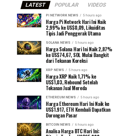
LATEST
POPULAR
VIDEOS
PI NETWORK NEWS
5 hours ago
Harga Pi Network Hari Ini Naik
2,99% ke US$0,09, Likuiditas
Tipis Jadi Penggerak Utama
SOLANA NEWS
5 hours ago
Harga Solana Hari Ini Naik 2,87%
ke US$74,67, SOL Mulai Bangkit
dari Tekanan Koreksi
XRP NEWS
5 hours ago
Harga XRP Naik 1,71% ke
US$1,03, Rebound Setelah
Tekanan Jual Mereda
ETHEREUM NEWS
5 hours ago
Harga Ethereum Hari Ini Naik ke
US$1.917, ETH Kembali Dapatkan
Dorongan Pasar
BITCOIN NEWS
6 hours ago
Analisa Harga BTC Hari Ini: