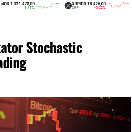
.331.470,00
XRP
IDR 18.426,00
T
1,41
%
XRP
-0,22
%
U
kator Stochastic
ading