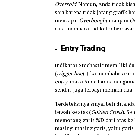
Oversold
. Namun, Anda tidak bi
saja karena tidak jarang grafik 
mencapai
Overbought
maupun
Ov
cara membaca indikator berdasark
Entry Trading
Indikator Stochastic memiliki dua
(
trigger line
). Jika membahas cara
entry,
maka Anda harus mengamati
sendiri juga terbagi menjadi dua, y
Terdeteksinya sinyal beli ditan
bawah ke atas (
Golden Cross
). Se
memotong garis %D dari atas ke 
masing-masing garis, yaitu garis