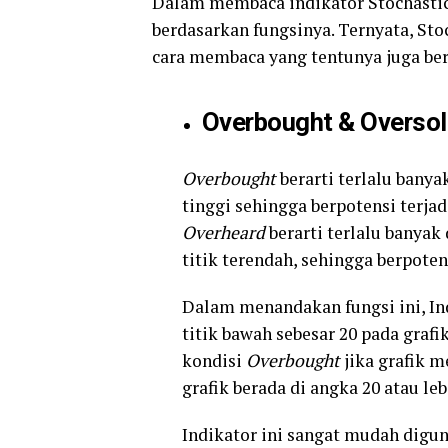
Dalam membaca indikator Stochastic,
berdasarkan fungsinya. Ternyata, Sto
cara membaca yang tentunya juga ber
Overbought & Oversol
Overbought
berarti terlalu banya
tinggi sehingga berpotensi terja
Overheard
berarti terlalu banyak
titik terendah, sehingga berpoten
Dalam menandakan fungsi ini, Ind
titik bawah sebesar 20 pada graf
kondisi
Overbought
jika grafik 
grafik berada di angka 20 atau leb
Indikator ini sangat mudah dig