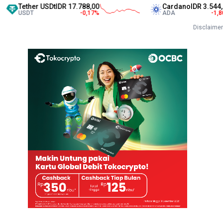
ether USDt
IDR 17.788,00
Cardano
IDR 3.544,00
SDT
-0,17
%
ADA
-1,80
%
Disclaimer