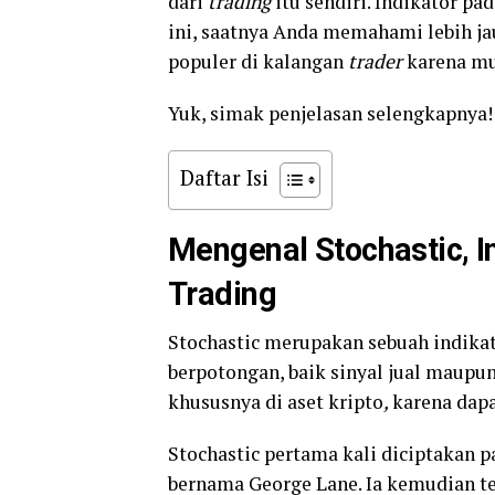
dari
trading
itu sendiri. Indikator pa
ini, saatnya Anda memahami lebih jau
populer di kalangan
trader
karena mu
Yuk, simak penjelasan selengkapnya!
Daftar Isi
Mengenal Stochastic, 
Trading
Stochastic merupakan sebuah indikat
berpotongan, baik sinyal jual maupun
khususnya di aset kripto
,
karena dap
Stochastic pertama kali diciptakan 
bernama George Lane. Ia kemudian t