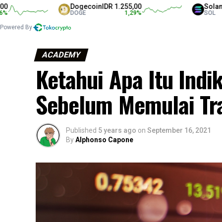
Dogecoin
IDR 1.255,00
Solana
IDR 1
DOGE
1,29
%
SOL
Powered By
ACADEMY
Ketahui Apa Itu Indi
Sebelum Memulai Tr
Published
5 years ago
on
September 16, 2021
By
Alphonso Capone