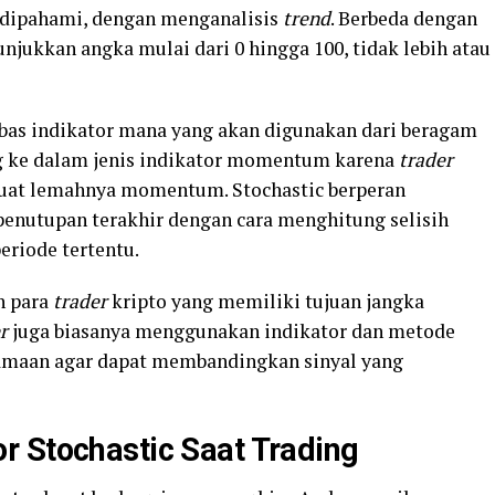
 dipahami, dengan menganalisis
trend
. Berbeda dengan
unjukkan angka mulai dari 0 hingga 100, tidak lebih atau
bas indikator mana yang akan digunakan dari beragam
ong ke dalam jenis indikator momentum karena
trader
uat lemahnya momentum. Stochastic berperan
penutupan terakhir dengan cara menghitung selisih
eriode tertentu.
h para
trader
kripto yang memiliki tujuan jangka
er
juga biasanya menggunakan indikator dan metode
samaan agar dapat membandingkan sinyal yang
r Stochastic Saat Trading