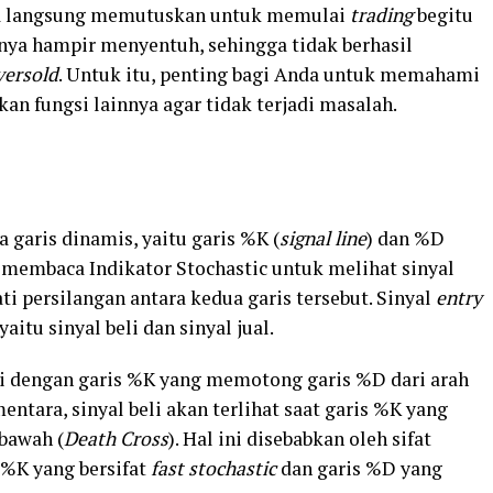
sa langsung memutuskan untuk memulai
trading
begitu
hanya hampir menyentuh, sehingga tidak berhasil
ersold
. Untuk itu, penting bagi Anda untuk memahami
an fungsi lainnya agar tidak terjadi masalah.
 garis dinamis, yaitu garis %K (
signal line
) dan %D
 membaca Indikator Stochastic untuk melihat sinyal
 persilangan antara kedua garis tersebut. Sinyal
entry
aitu sinyal beli dan sinyal jual.
dai dengan garis %K yang memotong garis %D dari arah
mentara, sinyal beli akan terlihat saat garis %K yang
bawah (
Death Cross
). Hal ini disebabkan oleh sifat
 %K yang bersifat
fast stochastic
dan garis %D yang