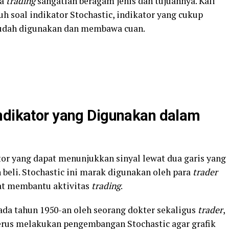
da
trading
sangatlah beragam jenis dan tujuannya. Kali
h soal indikator Stochastic, indikator yang cukup
dah digunakan dan membawa cuan.
Indikator yang Digunakan dalam
or yang dapat menunjukkan sinyal lewat dua garis yang
 beli. Stochastic ini marak digunakan oleh para
trader
at membantu aktivitas
trading
.
pada tahun 1950-an oleh seorang dokter sekaligus
trader
,
erus melakukan pengembangan Stochastic agar grafik