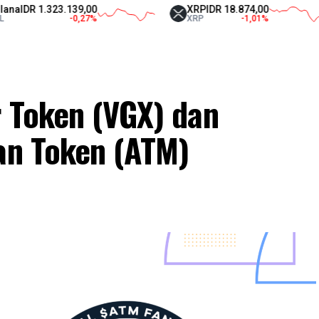
R 1.323.139,00
XRP
IDR 18.874,00
-0,27
%
XRP
-1,01
%
r Token (VGX) dan
Fan Token (ATM)