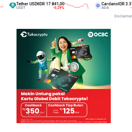
Tether USDt
IDR 17.841,00
Cardano
IDR 3.374,00
USDT
-0,29
%
ADA
-4,61
%
Disclaimer