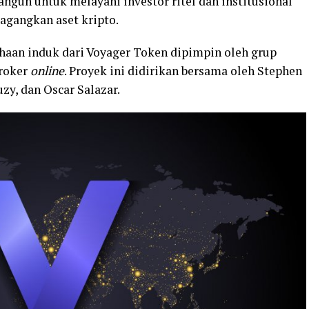
angun untuk melayani investor ritel dan institusional
agangkan aset kripto.
haan induk dari Voyager Token dipimpin oleh grup
roker
online
. Proyek ini didirikan bersama oleh Stephen
uzy, dan Oscar Salazar.