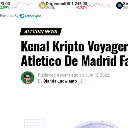
Dogecoin
IDR 1.246,00
Solana
ID
DOGE
-0,32
%
SOL
Powered By
ALTCOIN NEWS
Kenal Kripto Voyage
Atletico De Madrid 
Published
4 years ago
on
July 12, 2022
By
Bianda Ludwianto