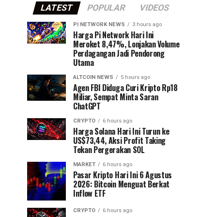
LATEST
POPULAR
VIDEOS
PI NETWORK NEWS
3 hours ago
Harga Pi Network Hari Ini
Meroket 8,47%, Lonjakan Volume
Perdagangan Jadi Pendorong
Utama
ALTCOIN NEWS
5 hours ago
Agen FBI Diduga Curi Kripto Rp18
Miliar, Sempat Minta Saran
ChatGPT
CRYPTO
6 hours ago
Harga Solana Hari Ini Turun ke
US$73,44, Aksi Profit Taking
Tekan Pergerakan SOL
MARKET
6 hours ago
Pasar Kripto Hari Ini 6 Agustus
2026: Bitcoin Menguat Berkat
Inflow ETF
CRYPTO
6 hours ago