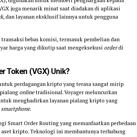
VGX), digunakan untuk memberi penghargaan kepada
GX juga menarik minat saat diadakan di aplikasi
ck
, dan layanan eksklusif lainnya untuk pengguna
 transaksi bebas komisi, termasuk pembelian dan
yar harga yang dikutip saat mengeksekusi
order
di
r Token (VGX) Unik?
untuk perdagangan kripto yang terasa sangat mirip
 pialang
online
tradisional. Voyager meluncurkan
 untuk menghadirkan layanan pialang kripto yang
a
smartphone
.
gi Smart Order Routing yang memanfaatkan perbedaan
a aset kripto. Teknologi ini membantunya terhubung