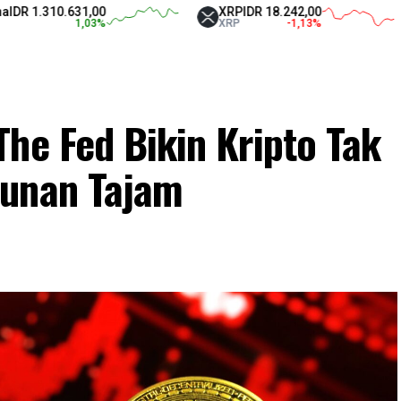
0.631,00
XRP
IDR 18.242,00
Teth
1,03
%
XRP
-1,13
%
USD
he Fed Bikin Kripto Tak
runan Tajam