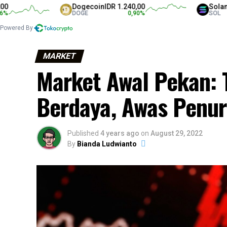
Dogecoin
IDR 1.240,00
Solana
IDR 1.31
DOGE
0,90
%
SOL
Powered By
MARKET
Market Awal Pekan: T
Berdaya, Awas Penu
Published
4 years ago
on
August 29, 2022
By
Bianda Ludwianto