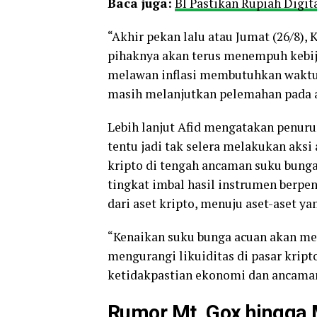
Baca juga:
BI Pastikan Rupiah Digit
“Akhir pekan lalu atau Jumat (26/8)
pihaknya akan terus menempuh kebij
melawan inflasi membutuhkan waktu l
masih melanjutkan pelemahan pada aw
Lebih lanjut Afid mengatakan penur
tentu jadi tak selera melakukan aksi 
kripto di tengah ancaman suku bunga
tingkat imbal hasil instrumen berpe
dari aset kripto, menuju aset-aset ya
“Kenaikan suku bunga acuan akan men
mengurangi likuiditas di pasar kript
ketidakpastian ekonomi dan ancaman r
Rumor Mt. Gox hingga 