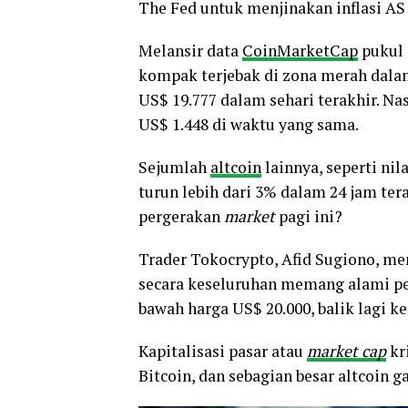
The Fed untuk menjinakan inflasi AS
Melansir data
CoinMarketCap
pukul 1
kompak terjebak di zona merah dalam 
US$ 19.777 dalam sehari terakhir. N
US$ 1.448 di waktu yang sama.
Sejumlah
altcoin
lainnya, seperti ni
turun lebih dari 3% dalam 24 jam ter
pergerakan
market
pagi ini?
Trader Tokocrypto, Afid Sugiono, m
secara keseluruhan memang alami pen
bawah harga US$ 20.000, balik lagi ke 
Kapitalisasi pasar atau
market cap
kr
Bitcoin, dan sebagian besar altcoin 