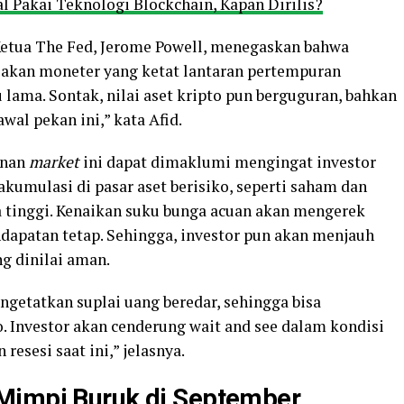
al Pakai Teknologi Blockchain, Kapan Dirilis?
, Ketua The Fed, Jerome Powell, menegaskan bahwa
akan moneter yang ketat lantaran pertempuran
ama. Sontak, nilai aset kripto pun berguguran, bahkan
al pekan ini,” kata Afid.
unan
market
ini dapat dimaklumi mengingat investor
akumulasi di pasar aset berisiko, seperti saham dan
 tinggi. Kenaikan suku bunga acuan akan mengerek
ndapatan tetap. Sehingga, investor pun akan menjauh
ng dinilai aman.
getatkan suplai uang beredar, sehingga bisa
o. Investor akan cenderung wait and see dalam kondisi
esesi saat ini,” jelasnya.
Mimpi Buruk di September