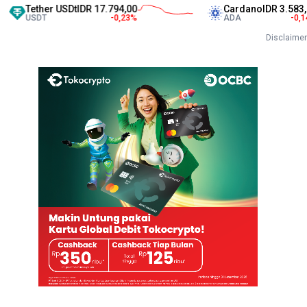
er USDt
IDR 17.794,00
Cardano
IDR 3.583,00
T
-0,23
%
ADA
-0,14
%
Disclaimer