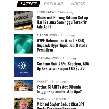
LATEST
POPULAR
VIDEOS
BITCOIN NEWS
6 hours ago
⁠Blackrock Borong Bitcoin Setiap
Hari Selama Seminggu Terakhir,
Ada Apa?
ALTCOIN NEWS
8 hours ago
HYPE Rebound ke Atas US$56,
Buyback Hyperliquid Jadi Katalis
Pemulihan
CARDANO NEWS
8 hours ago
Cardano Naik 25% Sepekan, ADA
Uji Kekuatan Support US$0,20
MARKET
8 hours ago
Voting CLARITY Act Ditunda
hingga September, Ada Apa?
MARKET
9 hours ago
Michael Saylor Sebut ChatGPT
Bantu Strategy Rancang