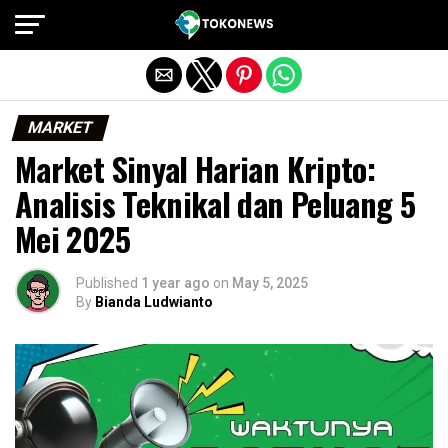
Exit mobile version
MARKET
Market Sinyal Harian Kripto:
Analisis Teknikal dan Peluang 5
Mei 2025
Published
1 year ago
on
May 5, 2025
By
Bianda Ludwianto