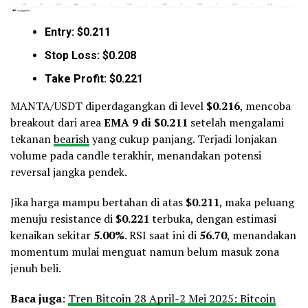
Entry: $0.211
Stop Loss: $0.208
Take Profit: $0.221
MANTA/USDT diperdagangkan di level
$0.216
, mencoba
breakout dari area
EMA 9 di $0.211
setelah mengalami
tekanan
bearish
yang cukup panjang. Terjadi lonjakan
volume pada candle terakhir, menandakan potensi
reversal jangka pendek.
Jika harga mampu bertahan di atas
$0.211
, maka peluang
menuju resistance di
$0.221
terbuka, dengan estimasi
kenaikan sekitar
5.00%
. RSI saat ini di
56.70
, menandakan
momentum mulai menguat namun belum masuk zona
jenuh beli.
Baca juga
:
Tren Bitcoin 28 April-2 Mei 2025: Bitcoin