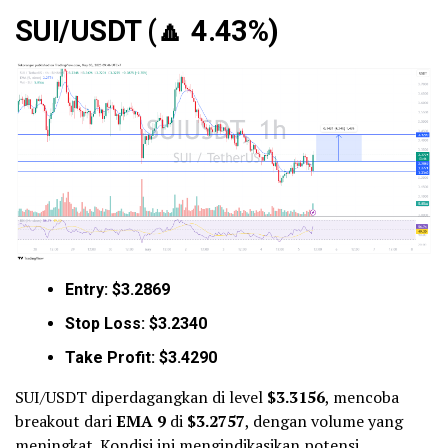
SUI/USDT (
🔼
4.43%)
Entry: $3.2869
Stop Loss: $3.2340
Take Profit: $3.4290
SUI/USDT diperdagangkan di level
$3.3156
, mencoba
breakout dari
EMA 9
di
$3.2757
, dengan volume yang
meningkat. Kondisi ini mengindikasikan potensi