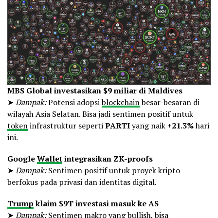
MBS Global investasikan $9 miliar di Maldives
➤
Dampak:
Potensi adopsi
blockchain
besar-besaran di
wilayah Asia Selatan. Bisa jadi sentimen positif untuk
token
infrastruktur seperti
PARTI
yang naik
+21.3%
hari
ini.
Google
Wallet
integrasikan ZK-proofs
➤
Dampak:
Sentimen positif untuk proyek kripto
berfokus pada privasi dan identitas digital.
Trump
klaim $9T investasi masuk ke AS
➤
Dampak:
Sentimen makro yang
bullish
, bisa