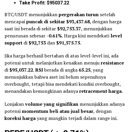
Take Profit: $95037.22
BTC/USDT menunjukkan
pergerakan turun
setelah
mencapai
puncak di sekitar $93,437.68
, dengan harga
saat ini berada di sekitar
$92,753.37
, menunjukkan
penurunan sebesar
-0.61%
. Harga kini mendekati
level
support
di
$92,753
dan
$91,575.75
.
Jika harga berhasil bertahan di atas level-level ini, ada
potensi untuk melanjutkan kenaikan menuju
resistance
di
$95,037.22
.
RSI
berada di angka
65.25
, yang
menunjukkan bahwa aset ini belum sepenuhnya
overbought, tetapi bisa mendekati kondisi overbought,
menandakan kemungkinan adanya
retracement harga
.
Lonjakan
volume yang signifikan
menunjukkan adanya
potensi
momentum beli atau jual besar
, dengan
koreksi harga
yang mungkin terjadi dalam range ini.