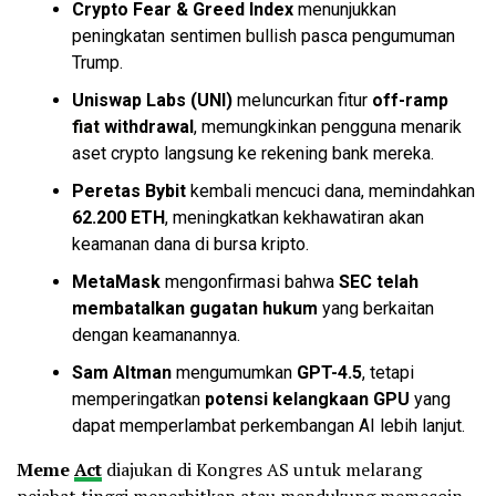
Crypto Fear & Greed Index
menunjukkan
peningkatan sentimen
bullish
pasca pengumuman
Trump.
Uniswap Labs (UNI)
meluncurkan fitur
off-ramp
fiat
withdrawal
, memungkinkan pengguna menarik
aset crypto langsung ke rekening bank mereka.
Peretas Bybit
kembali mencuci dana, memindahkan
62.200 ETH
, meningkatkan kekhawatiran akan
keamanan dana di bursa kripto.
MetaMask
mengonfirmasi bahwa
SEC telah
membatalkan gugatan hukum
yang berkaitan
dengan keamanannya.
Sam Altman
mengumumkan
GPT-4.5
, tetapi
memperingatkan
potensi kelangkaan GPU
yang
dapat memperlambat perkembangan AI lebih lanjut.
Meme
Act
diajukan di Kongres AS untuk melarang
pejabat tinggi menerbitkan atau mendukung memecoin