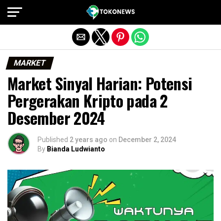
Exit mobile version
MARKET
Market Sinyal Harian: Potensi
Pergerakan Kripto pada 2
Desember 2024
Published
2 years ago
on
December 2, 2024
By
Bianda Ludwianto