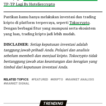
Jadi anggota VIP Tokocrypto, dan
TP-TP Lagi By Hoteliercrypto
trading untuk dapatkan 𝗰𝗮𝘀𝗵𝗯𝗮𝗰𝗸
𝗜𝗗𝗥 𝟱,𝟬𝟬𝟬,𝟬𝟬𝟬*! 💸…
Pastikan kamu hanya melakukan investasi dan trading
pic.twitter.com/zeEr0OxZrF
kripto di platform terpercaya, seperti
Tokocrypto
.
Dengan berbagai fitur yang mumpuni serta ekosistem
— Tokocrypto (@Tokocrypto)
yang luas, trading kripto jadi lebih mudah.
November 1, 2024
DISCLAIMER
:
Setiap keputusan investasi adalah
tanggung jawab pribadi Anda. Pelajari dan analisis
sebelum membeli dan menjual kripto. Tokocrypto tidak
bertanggung jawab atas keuntungan dan kerugian yang
timbul dari keputusan investasi Anda.
RELATED TOPICS:
FEATURED
KRIPTO
MARKET ANALISIS
MARKET SIGNAL
TRENDING