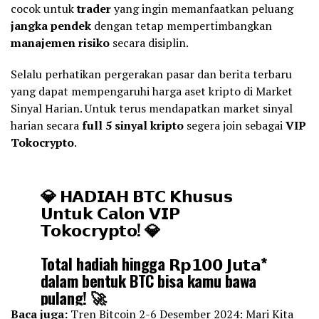
cocok untuk
trader
yang ingin memanfaatkan peluang
jangka pendek
dengan tetap mempertimbangkan
manajemen risiko
secara disiplin.
Selalu perhatikan pergerakan pasar dan berita terbaru
yang dapat mempengaruhi harga aset kripto di Market
Sinyal Harian. Untuk terus mendapatkan market sinyal
harian secara
full 5 sinyal
kripto
segera join sebagai
VIP
Tokocrypto
.
💎 𝗛𝗔𝗗𝗜𝗔𝗛 𝗕𝗧𝗖 𝗞𝗵𝘂𝘀𝘂𝘀
𝗨𝗻𝘁𝘂𝗸 𝗖𝗮𝗹𝗼𝗻 𝗩𝗜𝗣
𝗧𝗼𝗸𝗼𝗰𝗿𝘆𝗽𝘁𝗼! 💎
Total hadiah hingga 𝗥𝗽𝟭𝟬𝟬 𝗝𝘂𝘁𝗮*
dalam bentuk BTC bisa kamu bawa
pulang! 🚀
Baca juga:
Tren Bitcoin 2-6 Desember 2024: Mari Kita