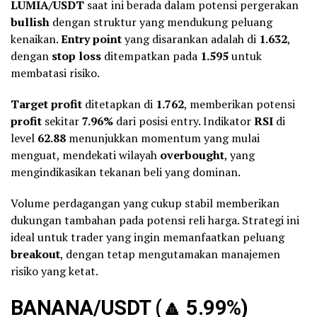
LUMIA/USDT
saat ini berada dalam potensi pergerakan
bullish
dengan struktur yang mendukung peluang
kenaikan.
Entry point
yang disarankan adalah di
1.632
,
dengan
stop loss
ditempatkan pada
1.595
untuk
membatasi risiko.
Target profit
ditetapkan di
1.762
, memberikan potensi
profit
sekitar
7.96%
dari posisi entry. Indikator
RSI
di
level
62.88
menunjukkan momentum yang mulai
menguat, mendekati wilayah
overbought
, yang
mengindikasikan tekanan beli yang dominan.
Volume perdagangan yang cukup stabil memberikan
dukungan tambahan pada potensi reli harga. Strategi ini
ideal untuk trader yang ingin memanfaatkan peluang
breakout
, dengan tetap mengutamakan manajemen
risiko yang ketat.
BANANA/USDT (
🔼
5.99%)