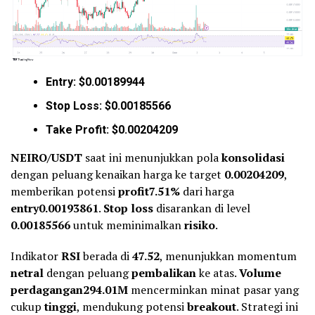
Entry: $0.00189944
Stop Loss: $0.00185566
Take Profit: $0.00204209
NEIRO/USDT
saat ini menunjukkan pola
konsolidasi
dengan peluang kenaikan harga ke target
0.00204209
,
memberikan potensi
profit7.51%
dari harga
entry0.00193861
.
Stop loss
disarankan di level
0.00185566
untuk meminimalkan
risiko
.
Indikator
RSI
berada di
47.52
, menunjukkan momentum
netral
dengan peluang
pembalikan
ke atas.
Volume
perdagangan294.01M
mencerminkan minat pasar yang
cukup
tinggi
, mendukung potensi
breakout
. Strategi ini