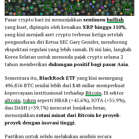
Pasar crypto hari ini menunjukkan
sentimen
bullish
yang kuat, dipimpin oleh kenaikan
XRP hingga 110%
,
yang kini menjadi aset crypto terbesar ketiga setelah
pengunduran diri Ketua SEC Gary Gensler, mendorong
ekspektasi regulasi yang lebih ramah. Di sisi lain, langkah
Korea Selatan untuk menunda pajak crypto selama 2
tahun memberikan
dukungan positif bagi pasar Asia
.
Sementara itu,
BlackRock ETF
yang kini memegang
496.856 BTC senilai lebih dari $48 miliar memperkuat
kepercayaan institusional terhadap
Bitcoin
. Di sektor
altcoin
,
token
seperti HBAR (+45.6%), IOTA (+35.9%),
dan DASH (+39.7%) mencatat lonjakan besar,
menunjukkan
rotasi minat dari Bitcoin ke proyek-
proyek dengan inovasi tinggi
.
Pastikan untuk selalu melakukan analisis secara