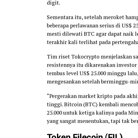
digit.
Sementara itu, setelah meroket hamp
beberapa perlawanan serius di US$ 25
mesti dilewati BTC agar dapat naik le
terakhir kali terlihat pada pertengah
Tim riset Tokocrypto menjelaskan sal
resistennya itu dikarenakan invest
tembus level US$ 25.000 minggu lal
mengesankan setelah berminggu-min
“Pergerakan market kripto pada akhir
tinggi. Bitcoin (BTC) kembali mencob
25.000 untuk ketiga kalinya pada M
yang sangat menentukan, tapi tak be
Token
Filecoin (FIL)