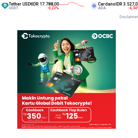
r USDt
IDR 17.788,00
Cardano
IDR 3.527,00
-0,22
%
ADA
-4,34
%
Disclaimer