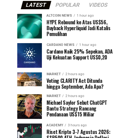
LATEST
POPULAR
VIDEOS
ALTCOIN NEWS
1 hour ago
HYPE Rebound ke Atas US$56,
Buyback Hyperliquid Jadi Katalis
Pemulihan
CARDANO NEWS
1 hour ago
Cardano Naik 25% Sepekan, ADA
Uji Kekuatan Support US$0,20
MARKET
2 hours ago
Voting CLARITY Act Ditunda
hingga September, Ada Apa?
MARKET
2 hours ago
Michael Saylor Sebut ChatGPT
Bantu Strategy Rancang
Pendanaan US$15 Miliar
ACADEMY
3 hours ago
Riset Kripto 3-7 Agustus 2026:
S&P500 ATH, Indonesia Deflasi,