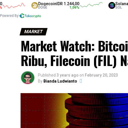
Dogecoin
IDR 1.244,00
Solana
IDR 1.316
DOGE
1,06
%
SOL
Powered By
MARKET
Market Watch: Bitco
Ribu, Filecoin (FIL)
Published
3 years ago
on
February 20, 2023
By
Bianda Ludwianto