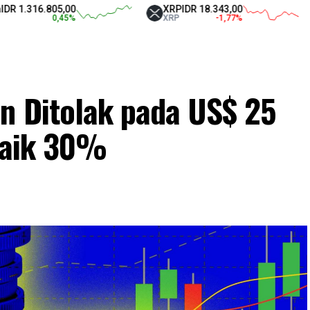
.805,00
XRP
IDR 18.343,00
Tethe
0,45
%
XRP
-1,77
%
USDT
in Ditolak pada US$ 25
 Naik 30%