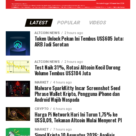
LATEST
POPULAR
VIDEOS
ALTCOIN NEWS
2 hours ago
Token Unlock Pekan Ini Tembus US$605 Juta:
ARB Jadi Sorotan
ALTCOIN NEWS
2 hours ago
Test Naik 31%, Rotasi Altcoin Kecil Dorong
Volume Tembus US$104 Juta
MARKET
4 hours ago
Malware SparkKitty Incar Screenshot Seed
Phrase Wallet Kripto, Pengguna iPhone dan
Android Wajib Waspada
CRYPTO
6 hours ago
Harga Pi Network Hari Ini Turun 1,75% ke
US$0,09, Tekanan Altcoin Mulai Menyeret PI
MARKET
7 hours ago
Sinyal Kripto 10 Agusutus 2026: Analisis