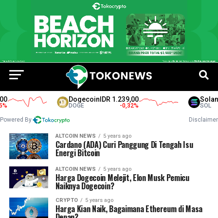
Dogecoin
IDR 1.239,00
Solana
I
DOGE
-0,32
%
SOL
Powered By
Disclaimer
ALTCOIN NEWS
5 years ago
Cardano (ADA) Curi Panggung Di Tengah Isu
Energi Bitcoin
ALTCOIN NEWS
5 years ago
Harga Dogecoin Melejit, Elon Musk Pemicu
Naiknya Dogecoin?
CRYPTO
5 years ago
Harga Kian Naik, Bagaimana Ethereum di Masa
Depan?