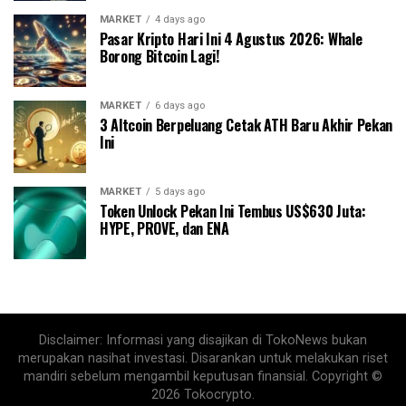
MARKET
4 days ago
Pasar Kripto Hari Ini 4 Agustus 2026: Whale
Borong Bitcoin Lagi!
MARKET
6 days ago
3 Altcoin Berpeluang Cetak ATH Baru Akhir Pekan
Ini
MARKET
5 days ago
Token Unlock Pekan Ini Tembus US$630 Juta:
HYPE, PROVE, dan ENA
Disclaimer: Informasi yang disajikan di TokoNews bukan
merupakan nasihat investasi. Disarankan untuk melakukan riset
mandiri sebelum mengambil keputusan finansial. Copyright ©
2026 Tokocrypto.