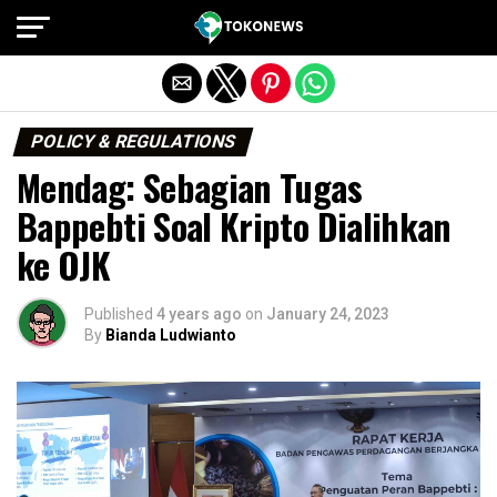
Exit mobile version
POLICY & REGULATIONS
Mendag: Sebagian Tugas
Bappebti Soal Kripto Dialihkan
ke OJK
Published
4 years ago
on
January 24, 2023
By
Bianda Ludwianto