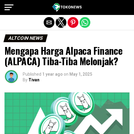
Exit mobile version
ALTCOIN NEWS
Mengapa Harga Alpaca Finance
(ALPACA) Tiba-Tiba Melonjak?
Published
1 year ago
on
May 1, 2025
By
Tivan