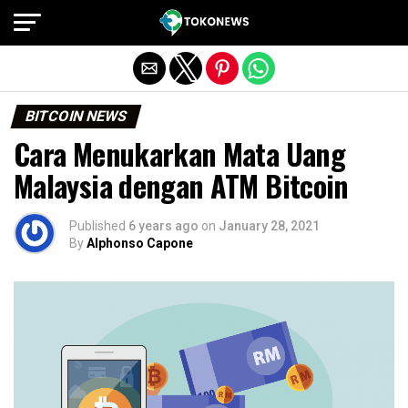
Exit mobile version
BITCOIN NEWS
Cara Menukarkan Mata Uang
Malaysia dengan ATM Bitcoin
Published
6 years ago
on
January 28, 2021
By
Alphonso Capone