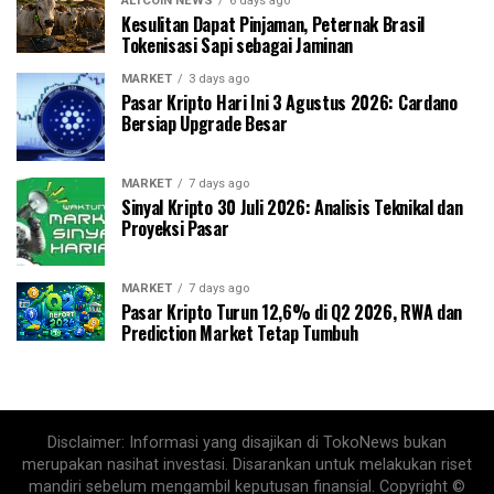
ALTCOIN NEWS
6 days ago
Kesulitan Dapat Pinjaman, Peternak Brasil
Tokenisasi Sapi sebagai Jaminan
MARKET
3 days ago
Pasar Kripto Hari Ini 3 Agustus 2026: Cardano
Bersiap Upgrade Besar
MARKET
7 days ago
Sinyal Kripto 30 Juli 2026: Analisis Teknikal dan
Proyeksi Pasar
MARKET
7 days ago
Pasar Kripto Turun 12,6% di Q2 2026, RWA dan
Prediction Market Tetap Tumbuh
Disclaimer: Informasi yang disajikan di TokoNews bukan
merupakan nasihat investasi. Disarankan untuk melakukan riset
mandiri sebelum mengambil keputusan finansial. Copyright ©