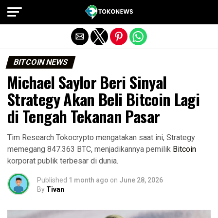
Exit mobile version
BITCOIN NEWS
Michael Saylor Beri Sinyal
Strategy Akan Beli Bitcoin Lagi
di Tengah Tekanan Pasar
Tim Research Tokocrypto mengatakan saat ini, Strategy
memegang 847.363 BTC, menjadikannya pemilik
Bitcoin
korporat publik terbesar di dunia.
Published
1 month ago
on
June 28, 2026
By
Tivan