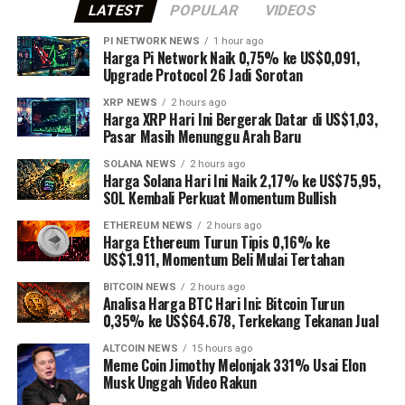
LATEST
POPULAR
VIDEOS
PI NETWORK NEWS
1 hour ago
Harga Pi Network Naik 0,75% ke US$0,091,
Upgrade Protocol 26 Jadi Sorotan
XRP NEWS
2 hours ago
Harga XRP Hari Ini Bergerak Datar di US$1,03,
Pasar Masih Menunggu Arah Baru
SOLANA NEWS
2 hours ago
Harga Solana Hari Ini Naik 2,17% ke US$75,95,
SOL Kembali Perkuat Momentum Bullish
ETHEREUM NEWS
2 hours ago
Harga Ethereum Turun Tipis 0,16% ke
US$1.911, Momentum Beli Mulai Tertahan
BITCOIN NEWS
2 hours ago
Analisa Harga BTC Hari Ini: Bitcoin Turun
0,35% ke US$64.678, Terkekang Tekanan Jual
ALTCOIN NEWS
15 hours ago
Meme Coin Jimothy Melonjak 331% Usai Elon
Musk Unggah Video Rakun