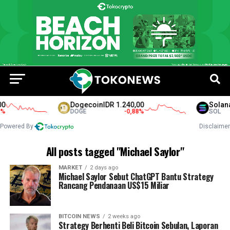
Dogecoin
IDR 1.240,00
Solana
I
DOGE
-0,88
%
SOL
Powered By
Disclaimer
All posts tagged "Michael Saylor"
MARKET
2 days ago
Michael Saylor Sebut ChatGPT Bantu Strategy
Rancang Pendanaan US$15 Miliar
BITCOIN NEWS
2 weeks ago
Strategy Berhenti Beli Bitcoin Sebulan, Laporan