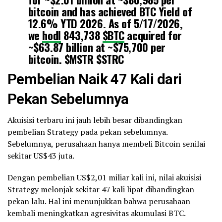
bitcoin and has achieved BTC Yield of
12.6% YTD 2026. As of 5/17/2026,
we
hodl
843,738
$BTC
acquired for
~$63.87 billion at ~$75,700 per
bitcoin.
$MSTR
$STRC
https://t.co/y1zvePEuym
Pembelian Naik 47 Kali dari
Pekan Sebelumnya
— Michael Saylor (@saylor)
May 18, 2026
Akuisisi terbaru ini jauh lebih besar dibandingkan
pembelian Strategy pada pekan sebelumnya.
Sebelumnya, perusahaan hanya membeli Bitcoin senilai
sekitar US$43 juta.
Dengan pembelian US$2,01 miliar kali ini, nilai akuisisi
Strategy melonjak sekitar 47 kali lipat dibandingkan
pekan lalu. Hal ini menunjukkan bahwa perusahaan
kembali meningkatkan agresivitas akumulasi BTC.