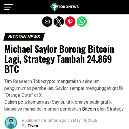
Exit mobile version
BITCOIN NEWS
Michael Saylor Borong Bitcoin
Lagi, Strategy Tambah 24.869
BTC
Tim Research Tokocrypto mengatakan sebelum
pengumuman pembelian, Saylor sempat mengunggah grafik
“Orange Dots” di X.
Dalam pola komunikasi Saylor, titik oranye pada grafik
biasanya menandai momen pembelian
Bitcoin
oleh Strategy.
Published
3 months ago
on
May 19, 2026
By
Tivan