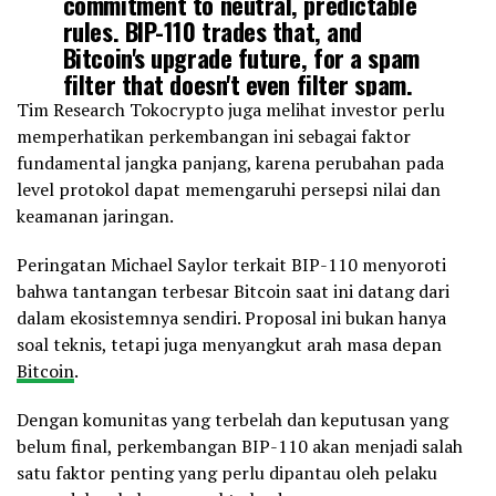
commitment to neutral, predictable
rules. BIP-110 trades that, and
Bitcoin's upgrade future, for a spam
filter that doesn't even filter spam.
That's not a cleanup. That's a…
Tim Research Tokocrypto juga melihat investor perlu
memperhatikan perkembangan ini sebagai faktor
fundamental jangka panjang, karena perubahan pada
— Adam Back (@adam3us)
March 16, 2026
level protokol dapat memengaruhi persepsi nilai dan
keamanan jaringan.
Peringatan Michael Saylor terkait BIP-110 menyoroti
bahwa tantangan terbesar Bitcoin saat ini datang dari
dalam ekosistemnya sendiri. Proposal ini bukan hanya
soal teknis, tetapi juga menyangkut arah masa depan
Bitcoin
.
Dengan komunitas yang terbelah dan keputusan yang
belum final, perkembangan BIP-110 akan menjadi salah
satu faktor penting yang perlu dipantau oleh pelaku