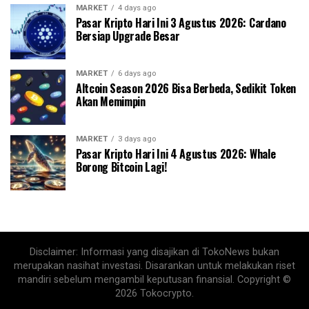
MARKET
4 days ago
Pasar Kripto Hari Ini 3 Agustus 2026: Cardano
Bersiap Upgrade Besar
MARKET
6 days ago
Altcoin Season 2026 Bisa Berbeda, Sedikit Token
Akan Memimpin
MARKET
3 days ago
Pasar Kripto Hari Ini 4 Agustus 2026: Whale
Borong Bitcoin Lagi!
Disclaimer: Informasi yang disajikan di TokoNews bukan
merupakan nasihat investasi. Disarankan untuk melakukan riset
mandiri sebelum mengambil keputusan finansial. Copyright ©
2026 Tokocrypto.