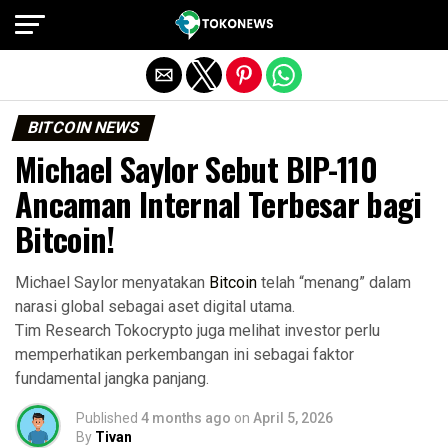
Exit mobile version
BITCOIN NEWS
Michael Saylor Sebut BIP-110
Ancaman Internal Terbesar bagi
Bitcoin!
Michael Saylor menyatakan
Bitcoin
telah “menang” dalam
narasi global sebagai aset digital utama.
Tim Research Tokocrypto juga melihat investor perlu
memperhatikan perkembangan ini sebagai faktor
fundamental jangka panjang.
Published
4 months ago
on
April 5, 2026
By
Tivan