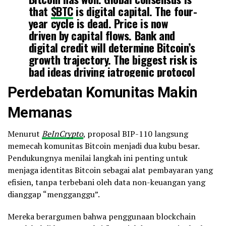
that
$BTC
is digital capital. The four-
year cycle is dead. Price is now
driven by capital flows. Bank and
digital credit will determine Bitcoin’s
growth trajectory. The biggest risk is
bad ideas driving iatrogenic protocol
changes.
Perdebatan Komunitas Makin
Memanas
— Michael Saylor (@saylor)
April 4, 2026
Menurut
BeInCrypto
, proposal BIP-110 langsung
memecah komunitas Bitcoin menjadi dua kubu besar.
Pendukungnya menilai langkah ini penting untuk
menjaga identitas Bitcoin sebagai alat pembayaran yang
efisien, tanpa terbebani oleh data non-keuangan yang
dianggap “mengganggu”.
Mereka berargumen bahwa penggunaan blockchain