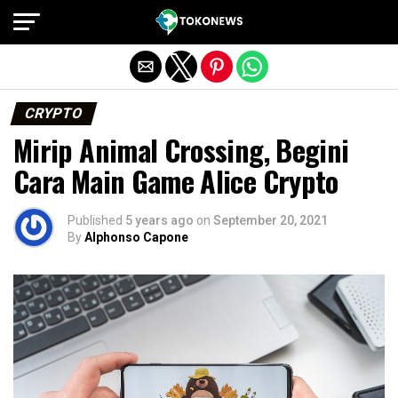
Exit mobile version
CRYPTO
Mirip Animal Crossing, Begini
Cara Main Game Alice Crypto
Published
5 years ago
on
September 20, 2021
By
Alphonso Capone