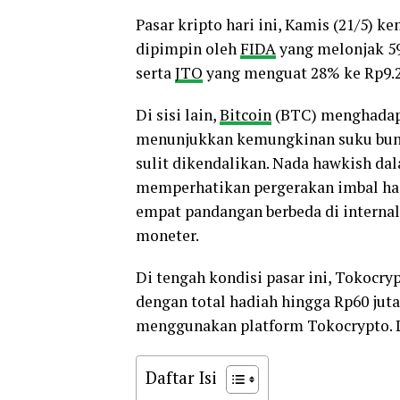
Pasar kripto hari ini, Kamis (21/5) 
dipimpin oleh
FIDA
yang melonjak 59
serta
JTO
yang menguat 28% ke Rp9.2
Di sisi lain,
Bitcoin
(BTC) menghadapi 
menunjukkan kemungkinan suku bunga 
sulit dikendalikan. Nada hawkish da
memperhatikan pergerakan imbal hasi
empat pandangan berbeda di interna
moneter.
Di tengah kondisi pasar ini, Tokoc
dengan total hadiah hingga Rp60 jut
menggunakan platform Tokocrypto. Li
Daftar Isi