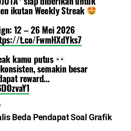
0JUTA* siap diberikan untuk
en ikutan Weekly Streak
gn: 12 – 26 Mei 2026
tps://t.co/FwmHXdYks7
reak kamu putus
 konsisten, semakin besar
dapat reward…
g6DOzvaY1
6
alis Beda Pendapat Soal Grafik