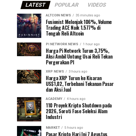
LATEST
POPULAR
VIDEOS
ALTCOIN NEWS
35 minutes ago
Fusionist Melonjak 106%, Volume
Trading ACE Naik 1.577% di
Tengah Reli Altcoin
PI NETWORK NEWS
1 hour ago
Harga Pi Network Turun 3,75%,
Aksi Ambil Untung Usai Reli Tekan
Pergerakan PI
XRP NEWS
3 hours ago
Harga XRP Turun ke Kisaran
US$1,02, Terbebani Tekanan Pasar
dan Aksi Jual
ACADEMY
4 hours ago
110 Proyek Kripto Shutdown pada
2026, Soroti Fase Seleksi Alam
Industri
MARKET
5 hours ago
Pasar Kripto Hari Ini 7 Agustus