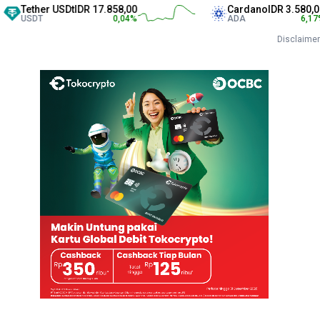
her USDt
IDR 17.858,00
Cardano
IDR 3.580,00
T
0,04
%
ADA
6,17
%
Disclaimer