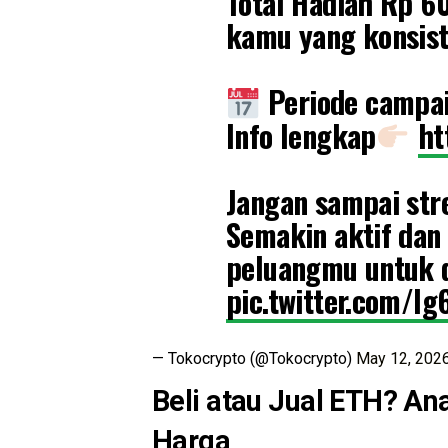
Total Hadiah Rp 6
kamu yang konsist
Periode campai
Info lengkap
ht
Jangan sampai st
Semakin aktif dan
peluangmu untuk 
pic.twitter.com/l
— Tokocrypto (@Tokocrypto)
May 12, 202
Beli atau Jual ETH? An
Harga