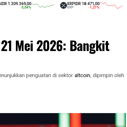
09.369,00
XRP
IDR 18.471,00
Tet
0,04
%
XRP
-1,21
%
USD
i 21 Mei 2026: Bangkit
menunjukkan penguatan di sektor
altcoin
, dipimpin oleh