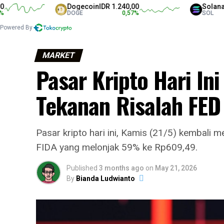
Dogecoin
IDR 1.240,00
Solana
IDR 1.3
DOGE
0,57
%
SOL
Powered By
MARKET
Pasar Kripto Hari In
Tekanan Risalah FED
Pasar kripto hari ini, Kamis (21/5) kembali 
FIDA yang melonjak 59% ke Rp609,49.
Published
3 months ago
on
May 21, 2026
By
Bianda Ludwianto