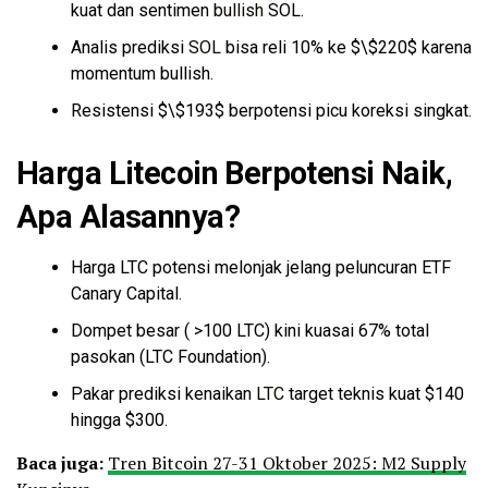
Kira-kira Bitcoinnya bakal kamu
kuat dan sentimen
bullish
SOL.
HODL
atau…
pic.twitter.com/VzE9PTYnd4
Analis prediksi
SOL
bisa reli 10% ke $\$220$ karena
momentum bullish.
— Tokocrypto (@Tokocrypto)
Resistensi $\$193$ berpotensi picu koreksi singkat.
October 28, 2025
Harga Litecoin Berpotensi Naik,
Apa Alasannya?
Harga LTC potensi melonjak jelang peluncuran ETF
Canary Capital.
Dompet besar ( >100 LTC) kini kuasai 67% total
pasokan (LTC Foundation).
Pakar prediksi kenaikan
LTC
target teknis kuat $140
hingga $300.
Baca juga:
Tren Bitcoin 27-31 Oktober 2025: M2 Supply