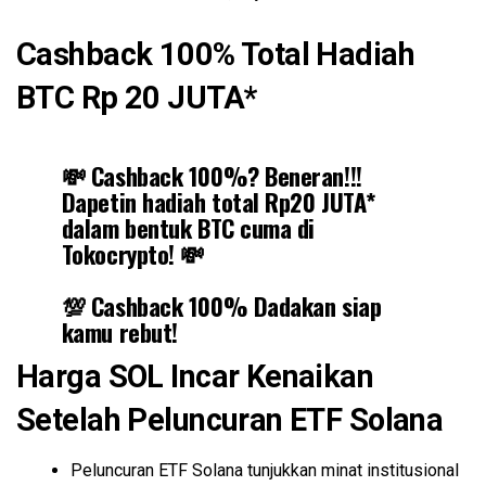
Cashback 100% Total Hadiah
BTC Rp 20 JUTA*
💸 Cashback 100%? Beneran!!!
Dapetin hadiah total Rp20 JUTA*
dalam bentuk BTC cuma di
Tokocrypto! 💸
💯 Cashback 100% Dadakan siap
kamu rebut!
📅 Periode: 28 Oktober – 13
Harga SOL Incar Kenaikan
November 2025
Setelah Peluncuran ETF
Solana
Bayangin, dapet cashback tapi pakai
Bitcoin! 🤯
Peluncuran ETF Solana tunjukkan minat institusional