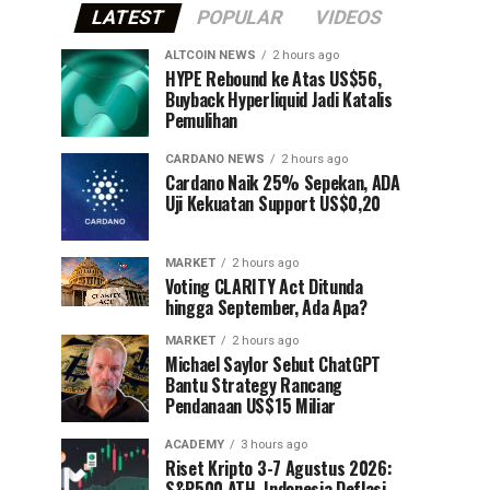
LATEST
POPULAR
VIDEOS
ALTCOIN NEWS
2 hours ago
HYPE Rebound ke Atas US$56,
Buyback Hyperliquid Jadi Katalis
Pemulihan
CARDANO NEWS
2 hours ago
Cardano Naik 25% Sepekan, ADA
Uji Kekuatan Support US$0,20
MARKET
2 hours ago
Voting CLARITY Act Ditunda
hingga September, Ada Apa?
MARKET
2 hours ago
Michael Saylor Sebut ChatGPT
Bantu Strategy Rancang
Pendanaan US$15 Miliar
ACADEMY
3 hours ago
Riset Kripto 3-7 Agustus 2026:
S&P500 ATH, Indonesia Deflasi,