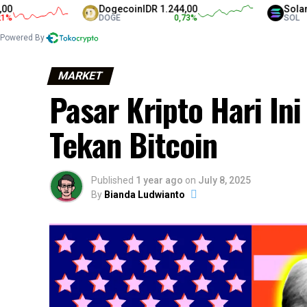
Dogecoin
IDR 1.244,00
Solana
IDR 1
DOGE
0,73
%
SOL
Powered By
MARKET
Pasar Kripto Hari Ini
Tekan Bitcoin
Published
1 year ago
on
July 8, 2025
By
Bianda Ludwianto