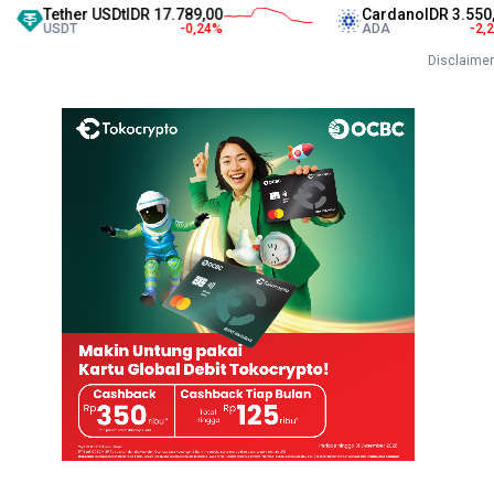
ether USDt
IDR 17.789,00
Cardano
IDR 3.550,00
SDT
-0,24
%
ADA
-2,28
%
Disclaimer