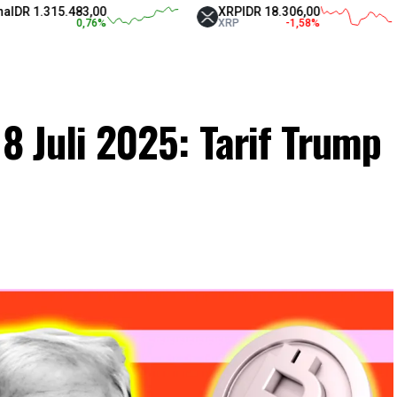
.315.483,00
XRP
IDR 18.306,00
T
0,76
%
XRP
-1,58
%
U
 8 Juli 2025: Tarif Trump