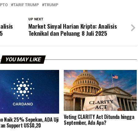
IPTO
TARIF TRUMP
TRUMP
UP NEXT
alisis
Market Sinyal Harian Kripto: Analisis
25
Teknikal dan Peluang 8 Juli 2025
YOU MAY LIKE
Voting CLARITY Act Ditunda hingga
o Naik 25% Sepekan, ADA Uji
September, Ada Apa?
an Support US$0,20