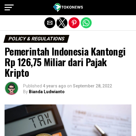
Exit mobile version
POLICY & REGULATIONS
Pemerintah Indonesia Kantongi
Rp 126,75 Miliar dari Pajak
Kripto
Published
4 years ago
on
September 28, 2022
By
Bianda Ludwianto