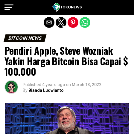
Exit mobile version
BITCOIN NEWS
Pendiri Apple, Steve Wozniak
Yakin Harga Bitcoin Bisa Capai $
100.000
Published
4 years ago
on
March 13, 2022
By
Bianda Ludwianto