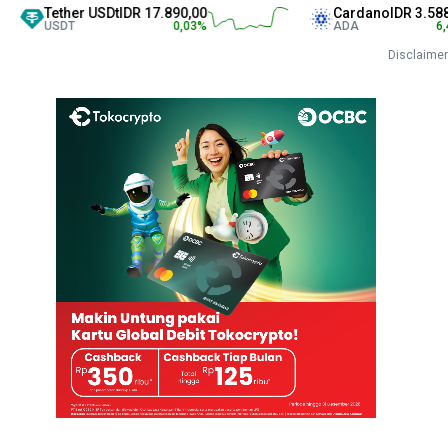
er USDt
IDR 17.890,00
Cardano
IDR 3.588,00
0,03
%
ADA
6,44
%
Disclaimer