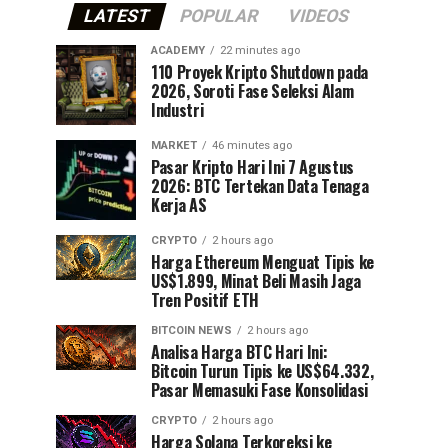
LATEST
POPULAR
VIDEOS
ACADEMY
22 minutes ago
110 Proyek Kripto Shutdown pada
2026, Soroti Fase Seleksi Alam
Industri
MARKET
46 minutes ago
Pasar Kripto Hari Ini 7 Agustus
2026: BTC Tertekan Data Tenaga
Kerja AS
CRYPTO
2 hours ago
Harga Ethereum Menguat Tipis ke
US$1.899, Minat Beli Masih Jaga
Tren Positif ETH
BITCOIN NEWS
2 hours ago
Analisa Harga BTC Hari Ini:
Bitcoin Turun Tipis ke US$64.332,
Pasar Memasuki Fase Konsolidasi
CRYPTO
2 hours ago
Harga Solana Terkoreksi ke