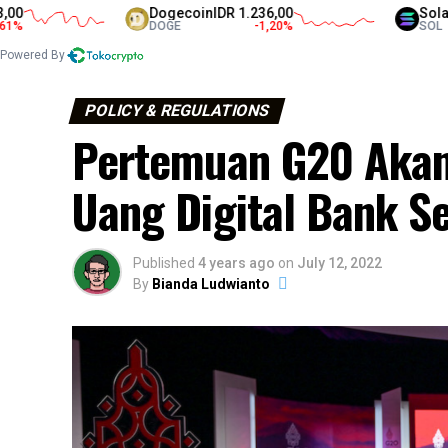
Dogecoin
IDR 1.236,00
Solana
IDR 1.30
DOGE
-1,20
%
SOL
Powered By
POLICY & REGULATIONS
Pertemuan G20 Akan
Uang Digital Bank Se
Published
4 years ago
on
July 12, 2022
By
Bianda Ludwianto