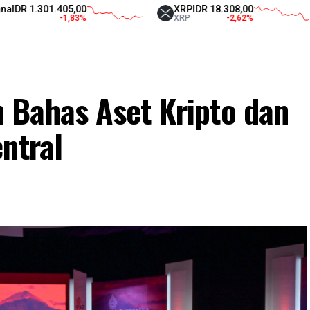
1.405,00
XRP
IDR 18.308,00
Teth
-1,83
%
XRP
-2,62
%
USDT
 Bahas Aset Kripto dan
ntral