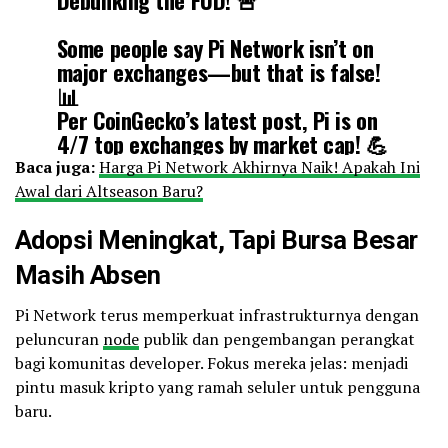
Some people say Pi Network isn’t on
major exchanges—but that is false!
📊
Per CoinGecko’s latest post, Pi is on
4/7 top exchanges by
market cap
! 💪
Baca juga:
Harga Pi Network Akhirnya Naik! Apakah Ini
#2 MEXC ✅
Awal dari Altseason Baru?
#3 Gate ✅
#4 Bitget ✅
Adopsi Meningkat, Tapi Bursa Besar
#7 OKX ✅
Masih Absen
Binance listing would be huge—
Pi Network terus memperkuat infrastrukturnya dengan
fingers crossed!🙏
#Pi
is…
peluncuran
node
publik dan pengembangan perangkat
pic.twitter.com/mJwecuQ92q
bagi komunitas developer. Fokus mereka jelas: menjadi
pintu masuk kripto yang ramah seluler untuk pengguna
baru.
— Pi Pioneers X (@PiPioneersX)
August 14, 2025