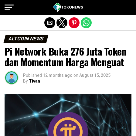
Exit mobile version
ALTCOIN NEWS
Pi Network Buka 276 Juta Token
dan Momentum Harga Menguat
Published
12 months ago
on
August 15, 2025
By
Tivan