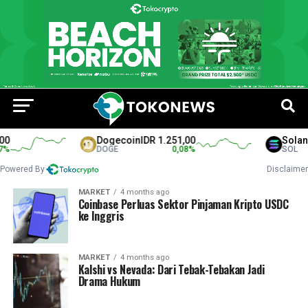
Dogecoin
IDR 1.251,00
Solana
I
DOGE
0,08
%
SOL
Powered By
Disclaimer
MARKET
4 months ago
Coinbase Perluas Sektor Pinjaman Kripto USDC
ke Inggris
MARKET
4 months ago
Kalshi vs Nevada: Dari Tebak-Tebakan Jadi
Drama Hukum