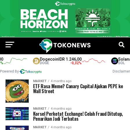
Dogecoin
IDR 1.246,00
Solana
I
DOGE
-0,32
%
SOL
Powered By
Disclaimer
MARKET
4 months ago
ETF Rasa Meme? Canary Capital Ajukan PEPE ke
Wall Street
MARKET
4 months ago
Korsel Perketat Exchange! Celah Fraud Ditutup,
Penarikan Jadi Terbatas
MARKET
4 months ago