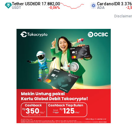
ther USDt
IDR 17.882,00
Cardano
IDR 3.376,00
SDT
-0,06
%
ADA
-2,54
%
Disclaimer