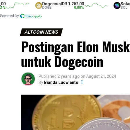
Dogecoin
IDR 1.252,00
Solana
IDR 1.
DOGE
0,00
%
SOL
Powered By
ALTCOIN NEWS
Postingan Elon Musk
untuk Dogecoin
Published
2 years ago
on
August 21, 2024
By
Bianda Ludwianto