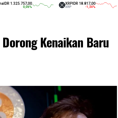
325.757,00
XRP
IDR 18.817,00
Te
0,06
%
XRP
-1,34
%
U
 Dorong Kenaikan Baru