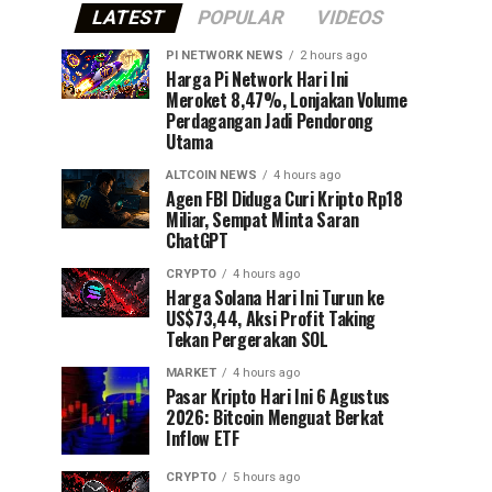
LATEST
POPULAR
VIDEOS
PI NETWORK NEWS
2 hours ago
Harga Pi Network Hari Ini
Meroket 8,47%, Lonjakan Volume
Perdagangan Jadi Pendorong
Utama
ALTCOIN NEWS
4 hours ago
Agen FBI Diduga Curi Kripto Rp18
Miliar, Sempat Minta Saran
ChatGPT
CRYPTO
4 hours ago
Harga Solana Hari Ini Turun ke
US$73,44, Aksi Profit Taking
Tekan Pergerakan SOL
MARKET
4 hours ago
Pasar Kripto Hari Ini 6 Agustus
2026: Bitcoin Menguat Berkat
Inflow ETF
CRYPTO
5 hours ago