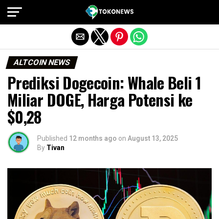
Exit mobile version
ALTCOIN NEWS
Prediksi Dogecoin: Whale Beli 1
Miliar DOGE, Harga Potensi ke
$0,28
Published
12 months ago
on
August 13, 2025
By
Tivan