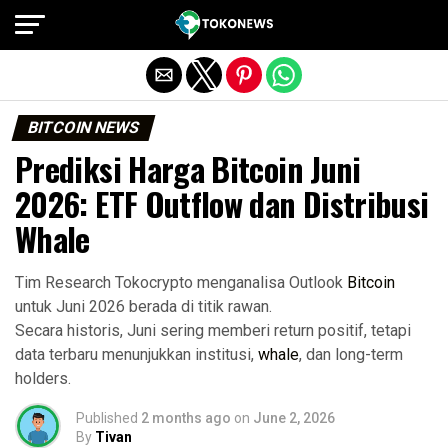
Exit mobile version
BITCOIN NEWS
Prediksi Harga Bitcoin Juni
2026: ETF Outflow dan Distribusi
Whale
Tim Research Tokocrypto menganalisa Outlook
Bitcoin
untuk Juni 2026 berada di titik rawan.
Secara historis, Juni sering memberi return positif, tetapi
data terbaru menunjukkan institusi,
whale
, dan long-term
holders.
Published
2 months ago
on
June 2, 2026
By
Tivan