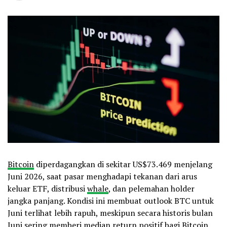
Bitcoin
diperdagangkan di sekitar US$73.469 menjelang
Juni 2026, saat pasar menghadapi tekanan dari arus
keluar ETF, distribusi
whale
, dan pelemahan holder
jangka panjang. Kondisi ini membuat outlook BTC untuk
Juni terlihat lebih rapuh, meskipun secara historis bulan
Juni sering memberi median return positif bagi Bitcoin.