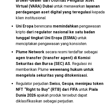
broker-dealer dari Otoritas Pengatur Aset
Virtual (VARA) Dubai
untuk menawarkan
layanan
perdagangan aset digital yang teregulasi
kepada
klien institusional.
Uni Eropa
berencana
memindahkan
pengawasan
kripto
dari regulator nasional ke satu badan
tunggal tingkat Uni Eropa (ESMA)
untuk
menciptakan pengawasan yang konsisten.
Plume Network
secara resmi terdaftar sebagai
agen transfer (transfer agent) di Komisi
Sekuritas dan Bursa (SEC) AS.
Regulasi ini
memberikan Plume
wewenang hukum untuk
mengelola sekuritas yang ditokenisasi.
Regulator perjudian
Swiss
,
Gespa
,
meninjau token
NFT “Right to Buy” (RTB) dari FIFA
untuk
Piala
Dunia 2026
apakah produk tersebut dapat
diklasifikasikan sebagai perjudian.