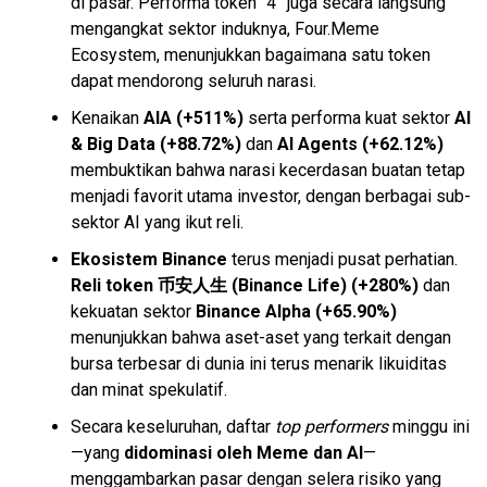
di pasar. Performa token “4” juga secara langsung
mengangkat sektor induknya, Four.Meme
Ecosystem, menunjukkan bagaimana satu token
dapat mendorong seluruh narasi.
Kenaikan
AIA (+511%)
serta performa kuat sektor
AI
& Big Data (+88.72%)
dan
AI Agents (+62.12%)
membuktikan bahwa narasi kecerdasan buatan tetap
menjadi favorit utama investor, dengan berbagai sub-
sektor AI yang ikut reli.
Ekosistem Binance
terus menjadi pusat perhatian.
Reli token 币安人生 (Binance Life) (+280%)
dan
kekuatan sektor
Binance Alpha (+65.90%)
menunjukkan bahwa aset-aset yang terkait dengan
bursa terbesar di dunia ini terus menarik likuiditas
dan minat spekulatif.
Secara keseluruhan, daftar
top performers
minggu ini
—yang
didominasi oleh Meme dan AI
—
menggambarkan pasar dengan selera risiko yang