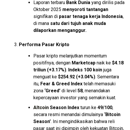
Laporan terbaru
Bank Dunia
yang dirilis pada
Oktober 2025
menyoroti tantangan
signifikan di
pasar tenaga kerja Indonesia
,
di mana
satu dari tujuh anak muda
dilaporkan menganggur.
Performa Pasar Kripto
Pasar kripto melanjutkan momentum
positifnya, dengan
Marketcap
naik ke
$4.18
triliun (+3.17%)
.
Indeks 100 koin
juga
menguat ke
$254.92 (+3.04%)
. Sementara
itu,
Fear & Greed Index
telah memasuki
zona
‘Greed’
di level
58
, menandakan
kepercayaan investor yang semakin kuat.
Altcoin
Season Index
turun ke
49/100
,
secara resmi menandai dimulainya
‘Bitcoin
Season’
. Ini mengindikasikan bahwa reli
pasar saat ini dipimpin oleh kekuatan Bitcoin,