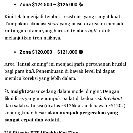
Zona $124.500 – $126.000 🔩
Kini telah menjadi tembok resistensi yang sangat kuat.
Tumpukan likuidasi
short
yang masif di area ini menjadi
rintangan utama yang harus ditembus
bull
untuk
melanjutkan tren naiknya.
Zona $120.000 – $121.000 🟡
Area “lantai kuning” ini menjadi garis pertahanan krusial
bagi para
bull
. Penembusan di bawah level ini dapat
memicu koreksi yang lebih dalam.
🔍
Insight:
Pasar sedang dalam mode ‘dingin’. Dengan
likuiditas yang menumpuk padat di kedua sisi.
Breakout
dari salah satu sisi (di atas ~$126k atau di bawah ~$120k)
kemungkinan besar
akan menjadi pergerakan yang
sangat cepat dan volatil
.
U.S Bitcoin ETF Weekly Net Flow