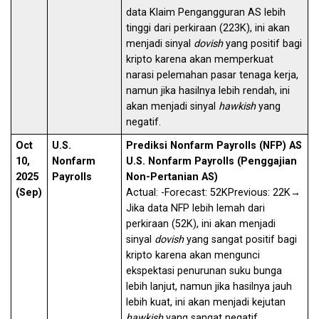
data Klaim Pengangguran AS lebih
tinggi dari perkiraan (223K), ini akan
menjadi sinyal
dovish
yang positif bagi
kripto karena akan memperkuat
narasi pelemahan pasar tenaga kerja,
namun jika hasilnya lebih rendah, ini
akan menjadi sinyal
hawkish
yang
negatif.
Oct
U.S.
Prediksi Nonfarm Payrolls (NFP) AS
10,
Nonfarm
U.S. Nonfarm Payrolls (Penggajian
2025
Payrolls
Non-Pertanian AS)
(Sep)
Actual: -Forecast: 52KPrevious: 22K
→
Jika data NFP lebih lemah dari
perkiraan (52K), ini akan menjadi
sinyal
dovish
yang sangat positif bagi
kripto karena akan mengunci
ekspektasi penurunan suku bunga
lebih lanjut, namun jika hasilnya jauh
lebih kuat, ini akan menjadi kejutan
hawkish
yang sangat negatif.