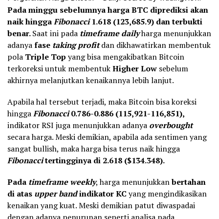
Pada minggu sebelumnya harga BTC diprediksi akan
naik hingga
Fibonacci
1.618 (123,685.9) dan terbukti
benar.
Saat ini pada
timeframe daily
harga menunjukkan
adanya
fase
taking profit
dan dikhawatirkan membentuk
pola
Triple Top
yang bisa mengakibatkan Bitcoin
terkoreksi untuk membentuk
Higher Low
sebelum
akhirnya melanjutkan kenaikannya lebih lanjut.
Apabila hal tersebut terjadi, maka Bitcoin bisa koreksi
hingga
Fibonacci
0.786-0.886 (115,921-116,851),
indikator RSI juga menunjukkan adanya
overbought
secara harga. Meski demikian, apabila ada sentimen yang
sangat bullish, maka harga bisa terus naik hingga
Fibonacci
tertingginya di 2.618 ($134.348).
Pada
timeframe weekly
, harga menunjukkan
bertahan
di atas
upper band
indikator KC
yang mengindikasikan
kenaikan yang kuat. Meski demikian patut diwaspadai
dengan adanya penurunan seperti analisa pada