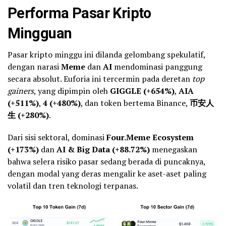
Performa Pasar Kripto
Mingguan
Pasar kripto minggu ini dilanda gelombang spekulatif,
dengan narasi
Meme
dan
AI
mendominasi panggung
secara absolut. Euforia ini tercermin pada deretan
top
gainers
, yang dipimpin oleh
GIGGLE (+654%)
,
AIA
(+511%)
,
4 (+480%)
, dan token bertema Binance,
币安人
生 (+280%)
.
Dari sisi sektoral, dominasi
Four.Meme Ecosystem
(+173%)
dan
AI & Big Data (+88.72%)
menegaskan
bahwa selera risiko pasar sedang berada di puncaknya,
dengan modal yang deras mengalir ke aset-aset paling
volatil dan tren teknologi terpanas.