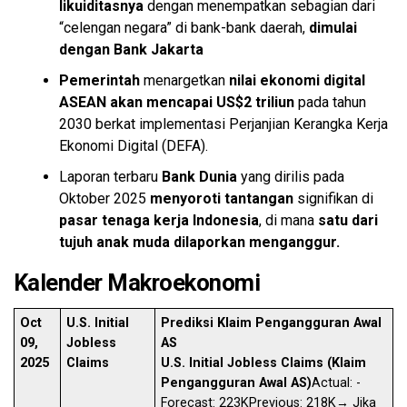
likuiditasnya
dengan menempatkan sebagian dari
“celengan negara” di bank-bank daerah,
dimulai
dengan Bank Jakarta
Pemerintah
menargetkan
nilai ekonomi digital
ASEAN akan mencapai US$2 triliun
pada tahun
2030 berkat implementasi Perjanjian Kerangka Kerja
Ekonomi Digital (DEFA).
Laporan terbaru
Bank Dunia
yang dirilis pada
Oktober 2025
menyoroti tantangan
signifikan di
pasar tenaga kerja Indonesia
, di mana
satu dari
tujuh anak muda dilaporkan menganggur.
Kalender Makroekonomi
Oct
U.S. Initial
Prediksi Klaim Pengangguran Awal
09,
Jobless
AS
2025
Claims
U.S. Initial Jobless Claims (Klaim
Pengangguran Awal AS)
Actual: -
Forecast: 223KPrevious: 218K
→
Jika