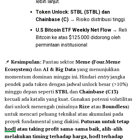
lebih lanjut.
Token
Unlock:
STBL (STBL) dan
Chainbase (C)
→ Risiko distribusi tinggi.
U.S Bitcoin ETF Weekly Net Flow →
Reli
Bitcoin ke atas $125.000 didorong oleh
permintaan institusional
📌
Kesimpulan:
Pantau sektor
Meme (Four.Meme
Ecosystem)
dan
AI & Big Data
yang menunjukkan
momentum dominan minggu ini. Hindari
entry
jangka
pendek pada token dengan jadwal unlock besar (>10%)
minggu depan seperti
STBL
dan
Chainbase (C13)
kecuali ada katalis yang kuat. Gunakan potensi volatilitas
dari unlock menengah (misalnya
Rize
atau
Boundless
)
untuk mencari peluang teknikal atau akumulasi pada
proyek fundamental yang diakini.
Putusan untuk tetap
hodl
atau taking profit sama-sama baik, alih-alih
melakukan timing terhadap harga, hodl terhadap