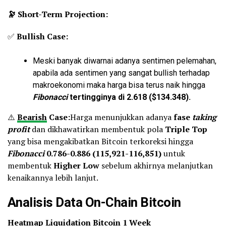
🔭 Short-Term Projection:
✅
Bullish Case:
Meski banyak diwarnai adanya sentimen pelemahan,
apabila ada sentimen yang sangat bullish terhadap
makroekonomi maka harga bisa terus naik hingga
Fibonacci
tertingginya di 2.618 ($134.348).
⚠️
Bearish
Case:
Harga menunjukkan adanya
fase
taking
profit
dan dikhawatirkan membentuk pola
Triple Top
yang bisa mengakibatkan Bitcoin terkoreksi hingga
Fibonacci
0.786-0.886 (115,921-116,851)
untuk
membentuk
Higher Low
sebelum akhirnya melanjutkan
kenaikannya lebih lanjut.
Analisis Data On-Chain Bitcoin
Heatmap Liquidation Bitcoin 1 Week