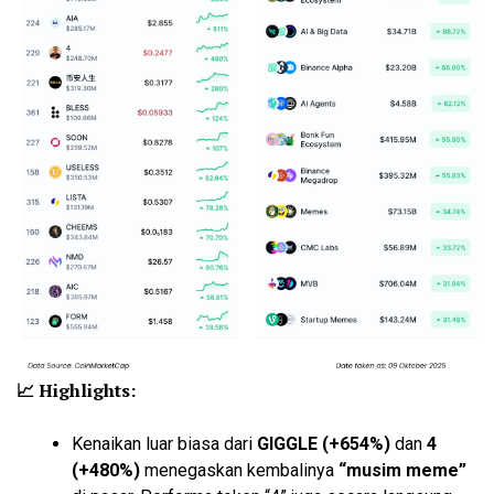
📈 Highlights:
Kenaikan luar biasa dari
GIGGLE (+654%)
dan
4
(+480%)
menegaskan kembalinya
“musim meme”