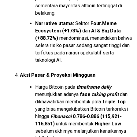
sementara mayoritas altcoin tertinggal di
belakang.
Narrative utama:
Sektor
Four.Meme
Ecosystem (+173%)
dan
AI & Big Data
(+88.72%)
mendominasi, menandakan bahwa
selera risiko pasar sedang sangat tinggi dan
terfokus pada narasi spekulatif serta
teknologi AI.
Aksi Pasar & Proyeksi Mingguan
Harga Bitcoin pada
timeframe daily
menunjukkan adanya
fase
taking profit
dan
dikhawatirkan membentuk pola
Triple Top
yang bisa mengakibatkan Bitcoin terkoreksi
hingga
Fibonacci
0.786-0.886 (115,921-
116,851)
untuk membentuk
Higher Low
sebelum akhirnya melanjutkan kenaikannya