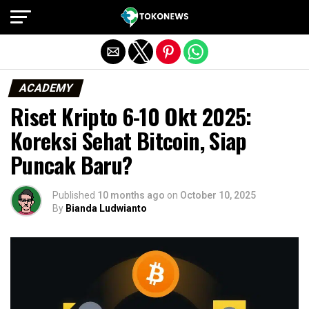
Exit mobile version
ACADEMY
Riset Kripto 6-10 Okt 2025:
Koreksi Sehat Bitcoin, Siap
Puncak Baru?
Published
10 months ago
on
October 10, 2025
By
Bianda Ludwianto