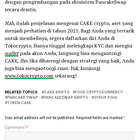
dengan pengembangan pada ekosistem PancakeSwap
secara drastis.
Nah,
itulah penjelasan mengenai CAKE crypto, aset yang
menjadi perhatian di tahun 2021. Bagi Anda yang tertarik
untuk membelinya, segera daftarkan diri Anda di
Tokocrypto. Hanya tinggal melengkapi KYC dan mengisi
wallet
pada akun Anda, langsung bisa mengantongi
CAKE,
lho
. Jika dibarengi dengan strategi yang baik, Anda
juga bisa mengantongi
cuan
.
Yuk
, kunjungi
www.tokocrypto.com
sekarang!
RELATED TOPICS:
CAKE KRIPTO
FOOD CRYPTOCURRENCY
PANCAKE SWAP
PANCAKESWAP KRIPTO
SYRUP POOL
TOKEN CAKE
Your email address will not be published.
Required fields are marked
*
Comment
*