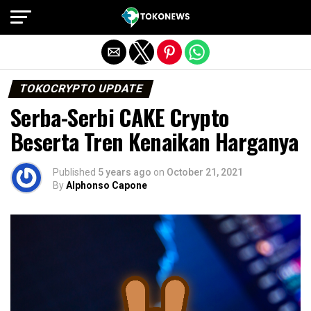
Exit mobile version
TOKOCRYPTO UPDATE
Serba-Serbi CAKE Crypto
Beserta Tren Kenaikan Harganya
Published
5 years ago
on
October 21, 2021
By
Alphonso Capone