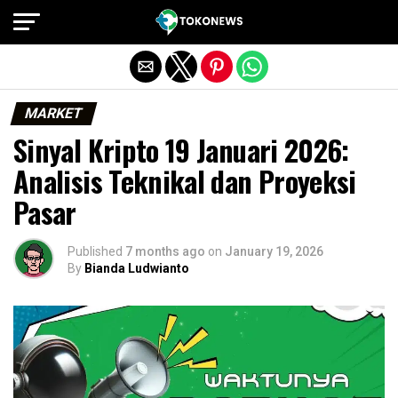
Exit mobile version
MARKET
Sinyal Kripto 19 Januari 2026:
Analisis Teknikal dan Proyeksi
Pasar
Published
7 months ago
on
January 19, 2026
By
Bianda Ludwianto