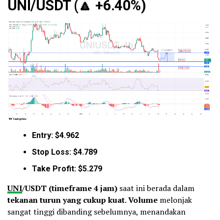
UNI/USDT (
🔼
+6.40%)
Entry: $4.962
Stop Loss: $4.789
Take Profit: $5.279
UNI
/USDT (timeframe 4 jam)
saat ini berada dalam
tekanan turun yang cukup kuat
.
Volume
melonjak
sangat tinggi dibanding sebelumnya, menandakan