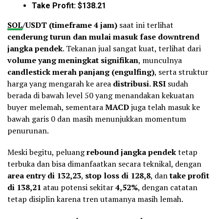
Take Profit: $138.21
SOL
/USDT (timeframe 4 jam)
saat ini terlihat
cenderung turun dan mulai masuk fase downtrend
jangka pendek
. Tekanan jual sangat kuat, terlihat dari
volume yang meningkat signifikan
, munculnya
candlestick merah panjang (engulfing)
, serta struktur
harga yang mengarah ke area
distribusi
.
RSI
sudah
berada di bawah level 50 yang menandakan kekuatan
buyer melemah, sementara
MACD
juga telah masuk ke
bawah garis 0 dan masih menunjukkan momentum
penurunan.
Meski begitu, peluang
rebound jangka pendek
tetap
terbuka dan bisa dimanfaatkan secara teknikal, dengan
area entry di 132,23
,
stop loss di 128,8
, dan
take profit
di 138,21
atau potensi sekitar
4,52%
, dengan catatan
tetap disiplin karena tren utamanya masih lemah.