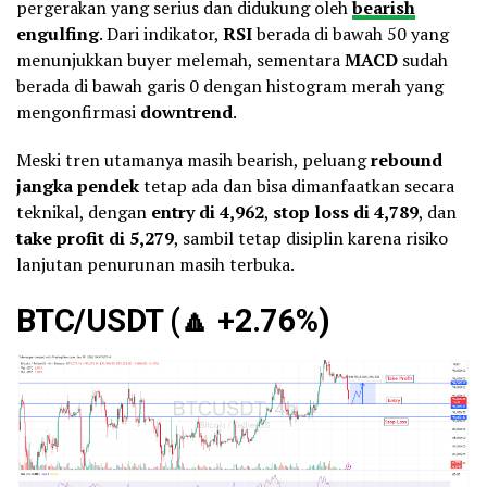
pergerakan yang serius dan didukung oleh
bearish
engulfing
. Dari indikator,
RSI
berada di bawah 50 yang
menunjukkan buyer melemah, sementara
MACD
sudah
berada di bawah garis 0 dengan histogram merah yang
mengonfirmasi
downtrend
.
Meski tren utamanya masih bearish, peluang
rebound
jangka pendek
tetap ada dan bisa dimanfaatkan secara
teknikal, dengan
entry di 4,962
,
stop loss di 4,789
, dan
take profit di 5,279
, sambil tetap disiplin karena risiko
lanjutan penurunan masih terbuka.
BTC/USDT (
🔼
+2.76%)