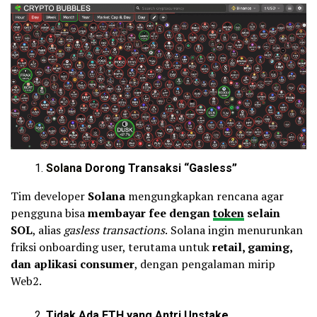
Solana
Dorong Transaksi “Gasless”
Tim developer
Solana
mengungkapkan rencana agar
pengguna bisa
membayar fee dengan
token
selain
SOL
, alias
gasless transactions
.
Solana ingin menurunkan
friksi onboarding user, terutama untuk
retail, gaming,
dan aplikasi consumer
, dengan pengalaman mirip
Web2.
Tidak Ada ETH yang Antri Unstake