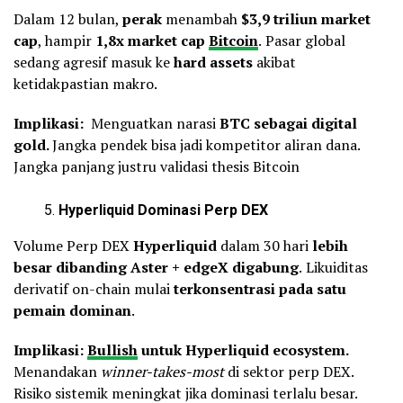
Dalam 12 bulan,
perak
menambah
$3,9 triliun market
cap
, hampir
1,8x market cap
Bitcoin
.
Pasar global
sedang agresif masuk ke
hard assets
akibat
ketidakpastian makro.
Implikasi:
Menguatkan narasi
BTC sebagai digital
gold.
Jangka pendek bisa jadi kompetitor aliran dana.
Jangka panjang justru validasi thesis Bitcoin
Hyperliquid Dominasi Perp DEX
Volume Perp DEX
Hyperliquid
dalam 30 hari
lebih
besar dibanding Aster + edgeX digabung
.
Likuiditas
derivatif on-chain mulai
terkonsentrasi pada satu
pemain dominan
.
Implikasi:
Bullish
untuk Hyperliquid ecosystem.
Menandakan
winner-takes-most
di sektor perp DEX.
Risiko sistemik meningkat jika dominasi terlalu besar.