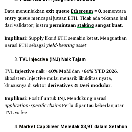
Data menunjukkan
exit queue
Ethereum
= 0
, sementara
entry queue mencapai jutaan ETH.
Tidak ada tekanan jual
dari validator; justru
permintaan
staking
sangat kuat
.
Implikasi:
Supply likuid ETH semakin ketat. Menguatkan
narasi ETH sebagai
yield-bearing asset
TVL
Injective
(INJ) Naik Tajam
TVL
Injective
naik
+40% MoM
dan
+64% YTD 2026
.
Ekosistem Injective mulai menarik likuiditas nyata,
khususnya di sektor
derivatives & DeFi modular
.
Implikasi:
Positif untuk
INJ.
Mendukung narasi
application-specific chains
Perlu dipantau keberlanjutan
TVL vs fee
Market Cap
Silver Meledak $3,9T dalam Setahun